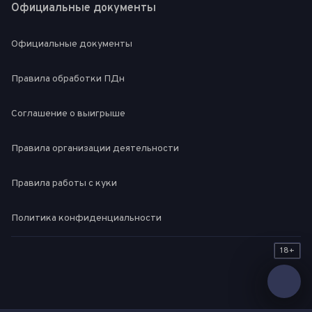
Официальные документы
Официальные документы
Правила обработки ПДн
Соглашение о выигрыше
Правила организации деятельности
Правила работы с куки
Политика конфиденциальности
18+