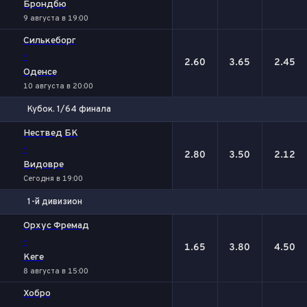
Брондбю
9 августа в 19:00
Силькеборг
-
2.60
3.65
2.45
Оденсе
10 августа в 20:00
Кубок. 1/64 финала
1
Х
2
Нествед БK
-
2.80
3.50
2.12
Видовре
Сегодня в 19:00
1-й дивизион
1
Х
2
Орхус Фремад
-
1.65
3.80
4.50
Кеге
8 августа в 15:00
Хобро