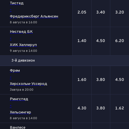
Тистед
-
2.05
3.40
3.20
Фредериксберг Альянсен
8 августа в 16:00
Нествед БK
-
1.40
4.50
6.20
ХИК Хеллеруп
9 августа в 14:00
3-й дивизион
1
Х
2
Фрем
-
1.60
3.80
4.50
Херсхольм-Уссерод
Завтра в 20:00
Рингстед
-
4.30
3.80
1.62
Хельсингер
8 августа в 14:00
Ванлесе