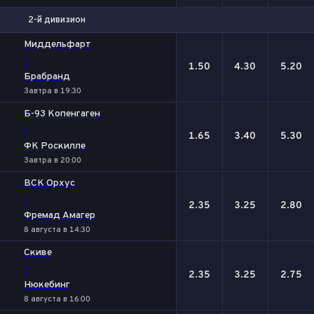
2-й дивизион
1
Х
2
Миддельфарт
-
1.50
4.30
5.20
Брабранд
Завтра в 19:30
Б-93 Копенгаген
-
1.65
3.40
5.30
ФК Роскилле
Завтра в 20:00
ВСК Орхус
-
2.35
3.25
2.80
Фремад Амагер
8 августа в 14:30
Скиве
-
2.35
3.25
2.75
Нюкебинг
8 августа в 16:00