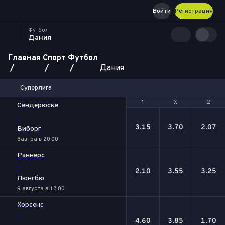
Войти
Регистрация
Футбол
Дания
Главная
Спорт
Футбол
Дания
Суперлига
1
1
Х
Х
2
2
Сендерюске
-
3.15
3.70
2.07
Виборг
Завтра в 20:00
Раннерс
-
2.10
3.55
3.25
Люнгбю
9 августа в 17:00
Хорсенс
-
4.60
3.85
1.70