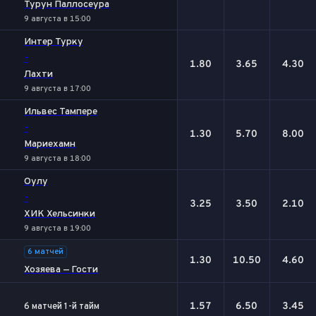
Турун Паллосеура
9 августа в 15:00
Интер Турку
-
1.80
3.65
4.30
Лахти
9 августа в 17:00
Ильвес Тампере
-
1.30
5.70
8.00
Мариехамн
9 августа в 18:00
Оулу
-
3.25
3.50
2.10
ХИК Хельсинки
9 августа в 19:00
6 матчей
1.30
10.50
4.60
Хозяева — Гости
1.57
6.50
3.45
6 матчей 1-й тайм