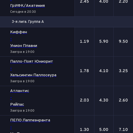
2.45
4.00
2.20
ГрИФК/Акатемия
Сегодня в 20:30
3-я лига. Группа А
1
Х
2
Киффен
-
1.19
5.90
9.50
Унион Плаани
Завтра в 19:00
Палло-Поят Юниорит
-
1.78
4.10
3.25
Хельсингин Паллосеура
Завтра в 19:00
Атлантис
-
2.03
4.30
2.60
Рейпас
Завтра в 19:00
ПЕПО Лаппеэнранта
-
1.30
5.00
7.10