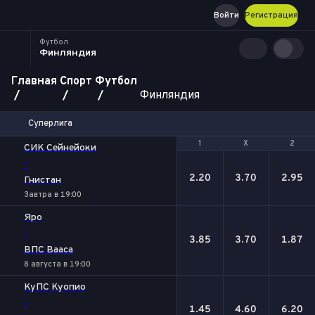
Войти
Регистрация
Футбол
Финляндия
Главная
Спорт
Футбол
Финляндия
Суперлига
1
1
Х
Х
2
2
СИК Сейнейоки
-
2.20
3.70
2.95
Гнистан
Завтра в 19:00
Яро
-
3.85
3.70
1.87
ВПС Вааса
8 августа в 19:00
КуПС Куопио
-
1.45
4.60
6.20