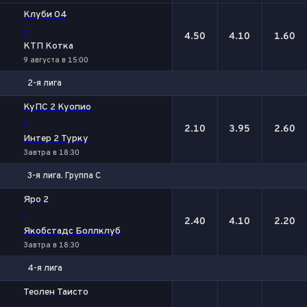
Клуби 04
-
4.50
4.10
1.60
КТП Котка
9 августа в 15:00
2-я лига
1
Х
2
КуПС 2 Куопио
-
2.10
3.95
2.60
Интер 2 Турку
Завтра в 18:30
3-я лига. Группа С
1
Х
2
Яро 2
-
2.40
4.10
2.20
Якобстадс Боллклуб
Завтра в 18:30
4-я лига
1
Х
2
Теолен Таисто