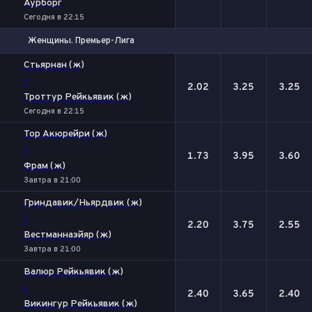
Аурборг
Сегодня в 22:15
Женщины. Премьер-Лига
1
Х
2
Стьярнан (ж)
-
2.02
3.25
3.25
Троттур Рейкьявик (ж)
Сегодня в 22:15
Тор Акюрейри (ж)
-
1.73
3.95
3.60
Фрам (ж)
Завтра в 21:00
Гриндавик/Ньярдвик (ж)
-
2.20
3.75
2.55
Вестманнаэйяр (ж)
Завтра в 21:00
Валюр Рейкьявик (ж)
-
2.40
3.65
2.40
Викингур Рейкьявик (ж)