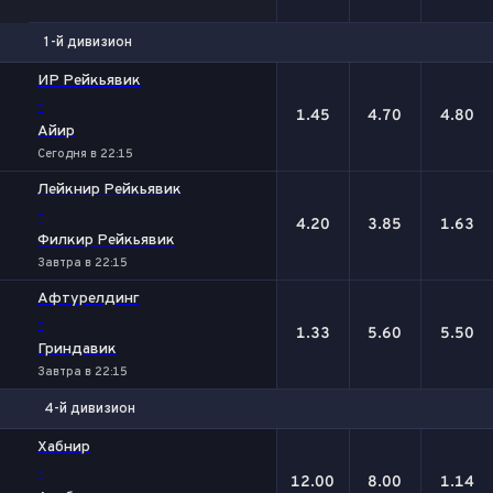
1-й дивизион
1
Х
2
ИР Рейкьявик
-
1.45
4.70
4.80
Айир
Сегодня в 22:15
Лейкнир Рейкьявик
-
4.20
3.85
1.63
Филкир Рейкьявик
Завтра в 22:15
Афтурелдинг
-
1.33
5.60
5.50
Гриндавик
Завтра в 22:15
4-й дивизион
1
Х
2
Хабнир
-
12.00
8.00
1.14