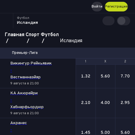
Войти
Регистрация
Футбол
Исландия
Главная
Спорт
Футбол
Исландия
Премьер-Лига
1
1
Х
Х
2
2
Викингур Рейкьявик
-
1.32
5.60
7.70
Вестманнаэйяр
9 августа в 21:00
КА Акюрейри
-
2.10
4.00
2.95
Хабнарфьордюр
9 августа в 21:00
Акранес
-
1.45
5.00
5.60