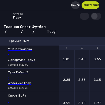
Войти
Регистрация
Футбол
Перу
Главная
Спорт
Футбол
Перу
Премьер-Лига
1
1
Х
Х
2
2
УТК Кахамарка
-
1.85
3.40
3.65
Депортива Тарма
Сегодня в 21:00
Хуан Пабло 2
-
2.25
2.85
3.15
Атлетико Грау
Сегодня в 23:30
Спорт Бойз
-
3.55
3.10
1.97