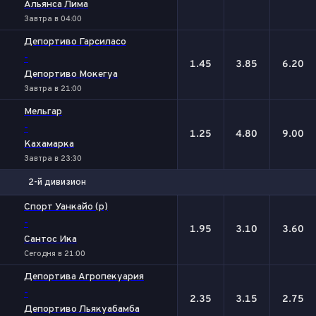
Альянса Лима
Завтра в 04:00
Депортиво Гарсиласо
-
1.45
3.85
6.20
Депортиво Мокегуа
Завтра в 21:00
Мельгар
-
1.25
4.80
9.00
Кахамарка
Завтра в 23:30
2-й дивизион
1
Х
2
Спорт Уанкайо (р)
-
1.95
3.10
3.60
Сантос Ика
Сегодня в 21:00
Депортива Агропекуария
-
2.35
3.15
2.75
Депортиво Льякуабамба