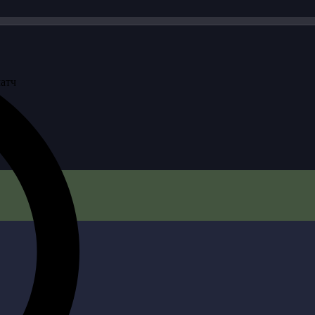
СПОРТ
КИБЕРСПОРТ
ИГРЫ 24/7
атч
РЕЗУЛЬТАТЫ
ПРИЛОЖЕНИЯ
СПОРТ
КИБЕРСПОРТ
ИГРЫ 24/7
РЕЗУЛЬТАТЫ
ПРИЛОЖЕНИЯ
...