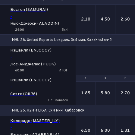
1
Х
2
Бостон (SAMURAI)
-
2.10
4.50
2.60
Нью-Джерси (ALADDIN)
24:00
5x4
NHL 26. United Esports Leagues. 3x4 мин. Kazakhstan-2
Нэшвилл (ENJOOOY)
-
Лос-Анджелес (PUCK)
60:00
ИТОГ
1
1
Х
Х
2
2
Нэшвилл (ENJOOOY)
-
1.85
5.80
2.70
Сиэтл (OIL76)
Не начался
NHL 26. H2H-1 LIGA. 3x4 мин. Хабаровск
1
Х
2
Колорадо (MASTER_ILY)
-
6.50
6.00
1.31
Ванкувер (AZARENBL4)