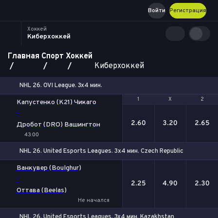
Войти
Регистрация
Хоккей
Киберхоккей
Главная
Спорт
Хоккей
Киберхоккей
NHL 26. OVI League. 3x4 мин.
1
1
Х
Х
2
2
Капустенко (K21) Чикаго
-
2.60
3.20
2.65
Дробот (DRO) Вашингтон
43:00
NHL 26. United Esports Leagues. 3х4 мин. Czech Republic
1
Х
2
Ванкувер (Boulghur)
-
2.25
4.90
2.30
Оттава (Beelas)
Не начался
NHL 26. United Esports Leagues. 3x4 мин. Kazakhstan