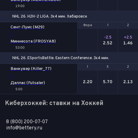
19:00
NHL 26. H2H-2 LIGA. 3x4 мин. Хабаровск
Фора
Фора
1
1
2
2
Сент-Луис (M29)
-
-2.5
+2.5
Миннесота (FROSYA8)
2.52
1.46
53:00
NHL 26. ESportsBattle. Eastern Conference. 3x4 мин.
1
1
Х
Х
2
2
Ванкувер (Killer_77)
-
2.20
5.70
2.13
Даллас (Futsaler)
5:00
Киберхоккей: ставки на Хоккей
8 (800) 200-07-07
info@bettery.ru