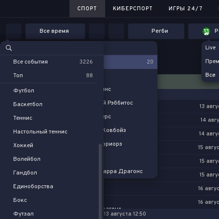
СПОРТ
СПОРТ
КИБЕРСПОРТ
КИБЕРСПОРТ
ИГРЫ 24/7
ИГРЫ 24/7
Все время
Регби
Р
Все время
Live
Главная
Спорт
Регби
Регбилиг
1 час
Прем
Все события
Все события
Все события
3226
54
20
2 часа
Все
Пенрит Пантерс — Сидней Рустерс
Топ
КАТЕГОРИИ
88
Регби - Регбилиг
Регби-Союз
4 часа
Мэнли Си Иглз — Редклифф Долфинс
Футбол
НРЛ
Пенрит Пантерс
Чемпионат России
6 часов
Кантербери Бульдогс — Саут Сидней Рэббитос
Баскетбол
-
13 авгу
Сидней Рустерс
Мэнли Си Иглз
Чемпионат России
12 часов
Кронулла Шаркс — Канберра Райдерс
Теннис
-
14 авгу
Редклифф Долфинс
Кантербери Бульдогс
Итоги турнира
1 день
Парраматта Илс — Норт Квинсленд Ковбойз
Настольный теннис
-
14 авгу
Саут Сидней Рэббитос
Кронулла Шаркс
Товарищеские матчи
2 дня
Брисбен Бронкос — Нью Зиланд Уорриорз
Хоккей
-
15 авгу
Канберра Райдерс
Парраматта Илс
Россия. Высшая лига
Ньюкасл Найтс — Голд-Кост Титанс
Волейбол
-
15 авгу
Норт Квинсленд Ковбойз
Брисбен Бронкос
Новая Зеландия. NPC
Вестс Тайгерс — Ст. Джордж Иллаварра Драгонс
Гандбол
-
15 авгу
Нью Зиланд Уорриорз
Ньюкасл Найтс
Чемпионат Наций
Единоборства
-
16 авгу
Голд-Кост Титанс
Вестс Тайгерс
Россия. Кубок
Бокс
-
16 авгу
Ст. Джордж Иллаварра Драгонс
Регбилиг
Футзал
НРЛ. ИТОГИ ТУРНИРА
до 13 августа 12:50