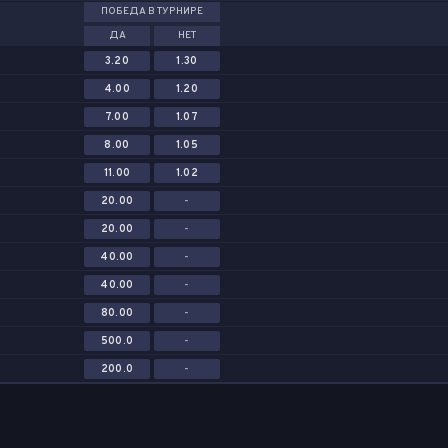
ПОБЕДА В ТУРНИРЕ
ДА
НЕТ
3.20
1.30
4.00
1.20
7.00
1.07
8.00
1.05
11.00
1.02
20.00
-
20.00
-
40.00
-
40.00
-
80.00
-
500.0
-
200.0
-