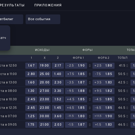
...
РЕЗУЛЬТАТЫ
РЕЗУЛЬТАТЫ
ПРИЛОЖЕНИЯ
ПРИЛОЖЕНИЯ
егбилиг
Все события
атч
ИСХОДЫ
ФОРЫ
ТОТ
1
Х
2
ФОРА 1
ФОРА 2
ТОТАЛ
ста в 12:50
1.67
19.00
2.17
-2.5
1.90
+2.5
1.80
41.5
1
ста в 11:00
2.80
25.00
1.40
+7.5
1.85
-7.5
1.85
50.5
1
ста в 13:00
1.60
20.00
2.30
-3.5
1.87
+3.5
1.83
42.5
1
ста в 08:00
1.30
27.00
3.30
-9.5
1.88
+9.5
1.82
50.5
1
ста в 10:30
2.45
23.00
1.52
+4.5
1.85
-4.5
1.85
50.5
1
ста в 12:35
2.65
23.00
1.45
+6.5
1.85
-6.5
1.85
46.5
1
ста в 07:00
1.25
30.00
3.60
-11.5
1.80
+11.5
1.90
50.5
1
ста в 09:05
1.75
21.00
2.03
-1.5
1.87
+1.5
1.83
46.5
1