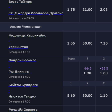
Вестс Тайгерс
-
1.75
21.00
2.03
Ст. Джордж Иллаварра Драгонс
16 августа в 09:05
Англия. Чемпионшип
1
Х
2
Мидлендс Харрикейнс
-
1.05
50.00
7.10
Уоркингтон
Сегодня в 16:00
Фора
Фора
1
1
2
2
Лондон Бронкос
-
-66.5
+66.5
Гул Викингс
1.90
1.80
Сегодня в 17:00
1
1
Х
Х
2
2
Бейтли Буллдогс
-
5.60
50.00
1.10
Ньюкасл Тандер
Сегодня в 17:00
Рочдейл Хорнетс