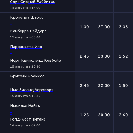
Саут Сидней Рэббитос
14 августа в 13:00
Кронулла Шаркс
-
1.30
27.00
3.35
Канберра Райдерс
15 августа в 08:00
Парраматта Илс
-
2.45
23.00
1.52
Норт Квинсленд Ковбойз
15 августа в 10:30
Брисбен Бронкос
-
2.45
22.00
1.50
Нью Зиланд Уорриорз
15 августа в 12:35
Ньюкасл Найтс
-
1.25
30.00
3.60
Голд-Кост Титанс
16 августа в 07:00