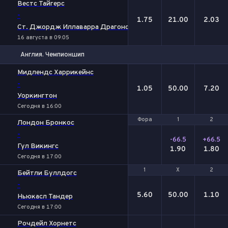
Вестс Тайгерс
-
1.75
21.00
2.03
Ст. Джордж Иллаварра Драгонс
16 августа в 09:05
Англия. Чемпионшип
1
Х
2
Мидлендс Харрикейнс
-
1.05
50.00
7.20
Уоркингтон
Сегодня в 16:00
Фора
Фора
1
1
2
2
Лондон Бронкос
-
-66.5
+66.5
Гул Викингс
1.90
1.80
Сегодня в 17:00
1
1
Х
Х
2
2
Бейтли Буллдогс
-
5.60
50.00
1.10
Ньюкасл Тандер
Сегодня в 17:00
Рочдейл Хорнетс