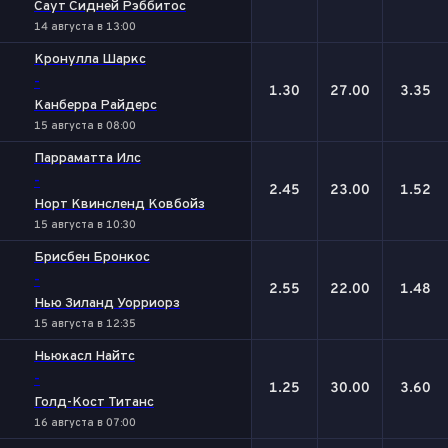
Саут Сидней Рэббитос
14 августа в 13:00
Кронулла Шаркс
-
1.30
27.00
3.35
Канберра Райдерс
15 августа в 08:00
Парраматта Илс
-
2.45
23.00
1.52
Норт Квинсленд Ковбойз
15 августа в 10:30
Брисбен Бронкос
-
2.55
22.00
1.48
Нью Зиланд Уорриорз
15 августа в 12:35
Ньюкасл Найтс
-
1.25
30.00
3.60
Голд-Кост Титанс
16 августа в 07:00