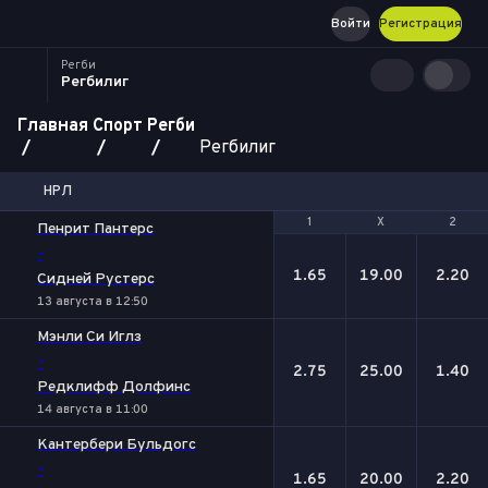
Войти
Регистрация
Регби
Регбилиг
Главная
Спорт
Регби
Регбилиг
НРЛ
1
1
Х
Х
2
2
Пенрит Пантерс
-
1.65
19.00
2.20
Сидней Рустерс
13 августа в 12:50
Мэнли Си Иглз
-
2.75
25.00
1.40
Редклифф Долфинс
14 августа в 11:00
Кантербери Бульдогс
-
1.65
20.00
2.20