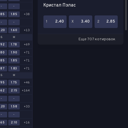
Кристал Пэлас
-
-
.85
1.85
+38
2.40
3.40
2.85
1
Х
2
-
-
.20
1.60
+13
Б
М
Еще 707 котировок
.92
1.78
+69
.80
1.90
+71
.85
1.85
+71
.87
1.83
+71
Б
М
.95
1.75
+46
.62
2.15
+164
-
-
.20
1.58
+33
-
-
.65
2.10
+16