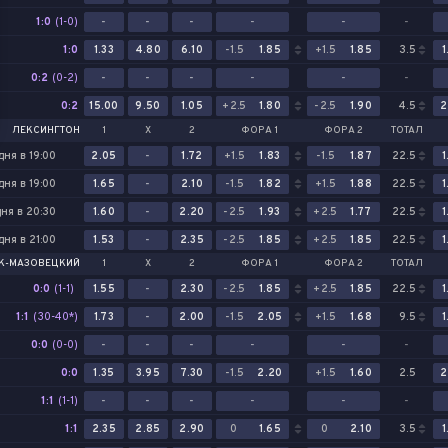
1:0
(1-0)
-
-
-
-
-
-
1:0
1.33
4.80
6.10
-1.5
1.85
+1.5
1.85
3.5
1
0:2
(0-2)
-
-
-
-
-
-
0:2
15.00
9.50
1.05
+2.5
1.80
-2.5
1.90
4.5
2
ЛЕКСИНГТОН
1
Х
2
ФОРА 1
ФОРА 2
ТОТАЛ
ня в 19:00
2.05
-
1.72
+1.5
1.83
-1.5
1.87
22.5
1
ня в 19:00
1.65
-
2.10
-1.5
1.82
+1.5
1.88
22.5
1
ня в 20:30
1.60
-
2.20
-2.5
1.93
+2.5
1.77
22.5
1
ня в 21:00
1.53
-
2.35
-2.5
1.85
+2.5
1.85
22.5
1
К-МАЗОВЕЦКИЙ
1
Х
2
ФОРА 1
ФОРА 2
ТОТАЛ
0:0
(1-1)
1.55
-
2.30
-2.5
1.85
+2.5
1.85
22.5
1
1:1
(30-40*)
1.73
-
2.00
-1.5
2.05
+1.5
1.68
9.5
1
0:0
(0-0)
-
-
-
-
-
-
0:0
1.35
3.95
7.30
-1.5
2.20
+1.5
1.60
2.5
2
1:1
(1-1)
-
-
-
-
-
-
1:1
2.35
2.85
2.90
0
1.65
0
2.10
3.5
1