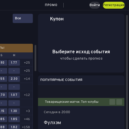
Войти
Регистрация
ПРОМО
Все
Купон
АЛЫ
Выберите исход события
Б
М
чтобы сделать прогноз
.93
1.77
+25
-
-
+25
.55
2.30
+14
ПОПУЛЯРНЫЕ СОБЫТИЯ
-
-
Футбол
Киберспорт
Баскетбол
Теннис
Настольный теннис
.70
1.07
+12
Товарищеские матчи. Топ-клубы
-
-
.15
1.30
+3
Сегодня в 20:00
.85
1.85
+46
Фулхэм
.88
1.82
+158