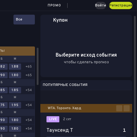
Войти
Регистрация
ПРОМО
Все
Купон
АЛЫ
Выберите исход события
Б
М
чтобы сделать прогноз
.82
1.88
+65
.90
1.80
+65
Б
М
ПОПУЛЯРНЫЕ СОБЫТИЯ
.85
1.85
+54
Футбол
Киберспорт
Баскетбол
Теннис
Настольный теннис
Б
М
.75
1.95
+54
WTA. Торонто. Хард
Б
М
LIVE
2 сет
.90
1.80
+54
.90
1.80
+54
Таунсенд Т
1
Б
М