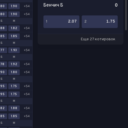
Бенчич Б
0
.80
1.90
+54
.80
1.90
+54
Б
М
2.07
1.75
1
2
.88
1.82
+54
.85
1.85
+54
Еще 27 котировок
Б
М
.77
1.93
+54
Б
М
.78
1.92
+54
.90
1.80
+54
Б
М
.95
1.75
+54
.95
1.75
+54
Б
М
.82
1.88
+54
.85
1.85
+54
Б
М