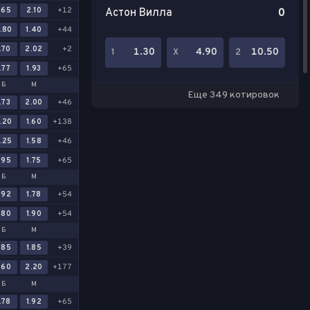
.65
2.10
+12
Астон Вилла
0
.80
1.40
+44
.70
2.02
+2
1.30
4.90
10.50
1
Х
2
.77
1.93
+65
Б
М
Еще 349 котировок
.73
2.00
+46
.20
1.60
+138
.25
1.58
+46
.95
1.75
+65
Б
М
.92
1.78
+54
.80
1.90
+54
Б
М
.85
1.85
+39
.60
2.20
+177
Б
М
.78
1.92
+65