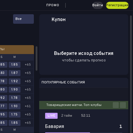
Войти
Регистрация
ПРОМО
Все
Купон
АЛЫ
Выберите исход события
Б
М
чтобы сделать прогноз
.85
1.85
+65
.83
1.87
+65
.78
1.92
+65
ПОПУЛЯРНЫЕ СОБЫТИЯ
.80
1.90
+65
Футбол
Киберспорт
Баскетбол
Теннис
Настольный теннис
.92
1.78
+65
Товарищеские матчи. Топ-клубы
.77
1.93
+61
.95
1.75
+65
LIVE
2 тайм
52:11
.85
1.85
+65
Бавария
1
Б
М