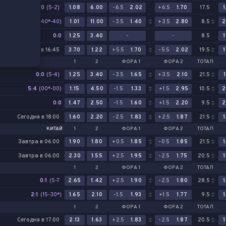
0:0
(5-2)
1.08
6.00
-6.5
2.02
+6.5
1.70
17.5
1
5:2
(40*-40)
1.01
11.00
-3.5
1.40
+3.5
2.80
8.5
2
0:0
1.25
3.40
-
-
8.5
1
Сегодня в 16:45
3.70
1.22
+5.5
1.70
-5.5
2.02
19.5
1
1
2
ФОРА 1
ФОРА 2
ТОТАЛ
0:0
(5-4)
1.25
3.40
-3.5
1.65
+3.5
2.10
21.5
1
5:4
(00*-00)
1.15
4.50
-1.5
1.33
+1.5
2.95
10.5
2
0:0
1.47
2.50
-1.5
1.60
+1.5
2.20
9.5
2
Сегодня в 18:00
1.60
2.20
-2.5
1.83
+2.5
1.87
21.5
1
КИТАЙ
1
2
ФОРА 1
ФОРА 2
ТОТАЛ
Завтра в 06:00
1.90
1.80
+0.5
1.85
-0.5
1.85
21.5
1
Завтра в 06:00
2.30
1.55
+2.5
1.95
-2.5
1.75
20.5
1
1
2
ФОРА 1
ФОРА 2
ТОТАЛ
0:1
(5-7
2.65
1.42
+2.5
1.90
-2.5
1.80
28.5
1
2-1)
2:1
(15-30*)
1.65
2.10
-1.5
1.93
+1.5
1.77
9.5
1
1
2
ФОРА 1
ФОРА 2
ТОТАЛ
Сегодня в 17:00
2.13
1.63
+2.5
1.83
-2.5
1.87
20.5
1