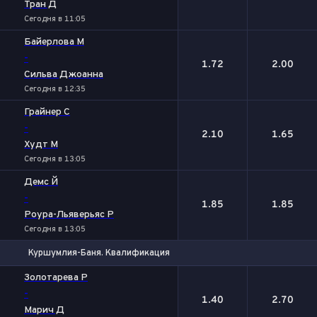
Тран Д
Сегодня в 11:05
Байерлова М
-
1.72
2.00
Сильва Джоанна
Сегодня в 12:35
Грайнер С
-
2.10
1.65
Худт М
Сегодня в 13:05
Демс Й
-
1.85
1.85
Роура-Льяверьяс Р
Сегодня в 13:05
Куршумлия-Баня. Квалификация
1
2
Золотарева Р
-
1.40
2.70
Марич Д