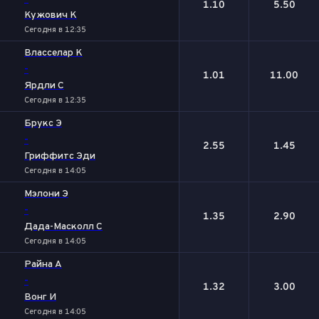
1.10
5.50
Кужович К
Сегодня в 12:35
Власселар К
-
1.01
11.00
Ярдли С
Сегодня в 12:35
Брукс Э
-
2.55
1.45
Гриффитс Эди
Сегодня в 14:05
Мэлони Э
-
1.35
2.90
Дада-Масколл С
Сегодня в 14:05
Райна А
-
1.32
3.00
Вонг И
Сегодня в 14:05