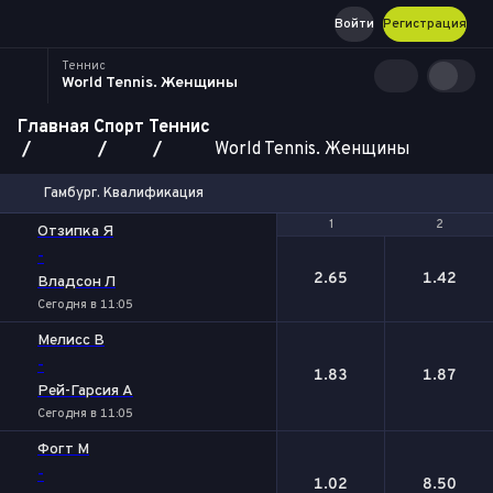
Войти
Регистрация
Теннис
World Tennis. Женщины
Главная
Спорт
Теннис
World Tennis. Женщины
Гамбург. Квалификация
1
1
2
2
Отзипка Я
-
2.65
1.42
Владсон Л
Сегодня в 11:05
Мелисс В
-
1.83
1.87
Рей-Гарсия А
Сегодня в 11:05
Фогт М
-
1.02
8.50