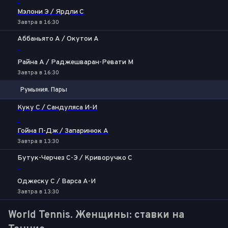
-
Мэлони Э / Ярдли С
Завтра в 16:30
Аббаньято А / Окутои А
-
Райна А / Раджешваран-Ревати М
Завтра в 16:30
Румыния. Пары
1
2
Куку С / Сандуляса И-И
-
Гойна П-Дж / Запаринюк А
Завтра в 13:30
Бутук-Черчез С-Э / Криворучко С
-
Оджеску С / Варса А-И
Завтра в 13:30
World Tennis. Женщины: ставки на