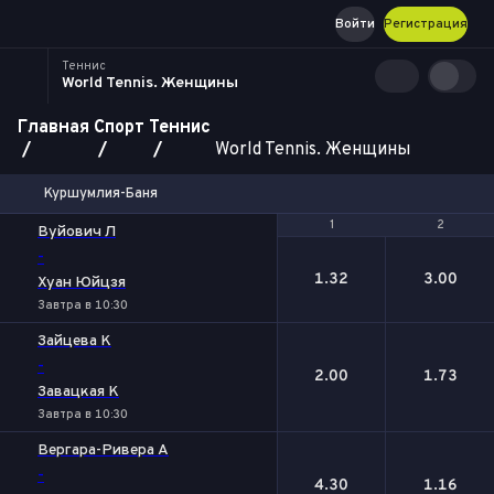
Войти
Регистрация
Теннис
World Tennis. Женщины
Главная
Спорт
Теннис
World Tennis. Женщины
Куршумлия-Баня
1
1
2
2
Вуйович Л
-
1.32
3.00
Хуан Юйцзя
Завтра в 10:30
Зайцева К
-
2.00
1.73
Завацкая К
Завтра в 10:30
Вергара-Ривера А
-
4.30
1.16