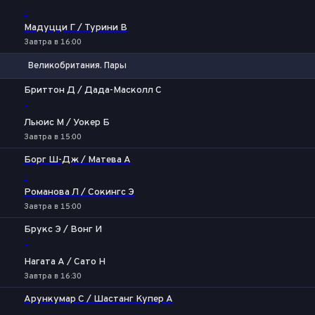
-
Мадуцци Г / Турини В
Завтра в 16:00
Великобритания. Пары
1
2
Бриттон Д / Дада-Масколл С
-
Льюис М / Уокер Б
Завтра в 15:00
Борг Ш-Дж / Матева А
-
Романова Л / Сокингс Э
Завтра в 15:00
Брукс Э / Вонг И
-
Нагата А / Сато Н
Завтра в 16:30
Арункумар С / Шастанг Купер А