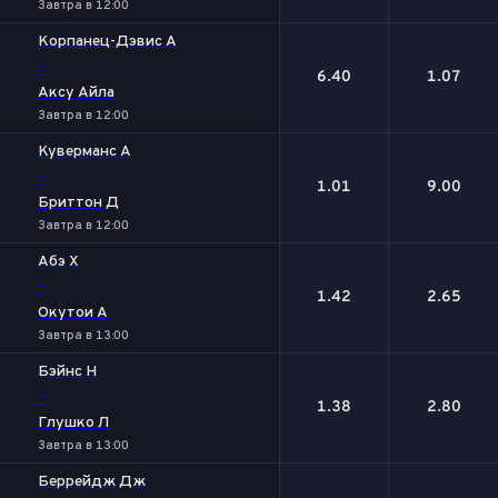
Завтра в 12:00
Корпанец-Дэвис А
-
6.40
1.07
Аксу Айла
Завтра в 12:00
Куверманс А
-
1.01
9.00
Бриттон Д
Завтра в 12:00
Абэ Х
-
1.42
2.65
Окутои А
Завтра в 13:00
Бэйнс Н
-
1.38
2.80
Глушко Л
Завтра в 13:00
Беррейдж Дж