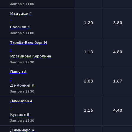
Завтра в 11:00
Мадуцци Г
-
1.20
3.80
Солаков Л
Завтра в 11:00
Тараба-Валлберг Н
-
1.13
4.80
Мразикова Каролина
Завтра в 12:30
Пашун А
-
2.08
1.67
Де Конинг Р
Завтра в 12:30
Лачинова А
-
1.16
4.40
Кулгава В
Завтра в 12:30
Дженнаро К