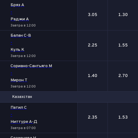
Бряз А
-
3.05
1.30
Раджи А
Завтра в 12:00
Балан С-В
-
2.25
1.55
Куль К
Завтра в 12:00
Сориано-Сантьяго М
-
1.40
2.70
Мирон Т
Завтра в 12:00
Казахстан
1
2
Патил С
-
2.35
1.53
Ниттуре А-Д
Завтра в 07:00