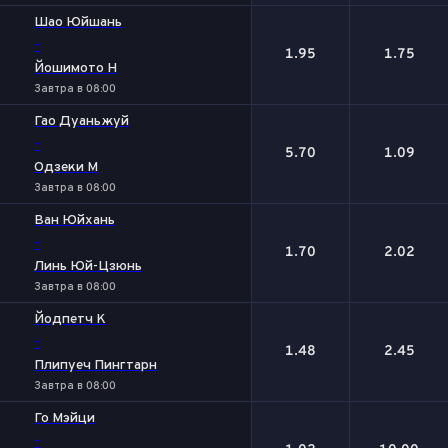
Шао Юйшань
-
1.95
1.75
Йошимото Н
Завтра в 08:00
Гао Дуаньжуй
-
5.70
1.09
Одзеки М
Завтра в 08:00
Ван Юйхань
-
1.70
2.02
Линь Юй-Цзюнь
Завтра в 08:00
Йодпетч К
-
1.48
2.45
Плипуеч Пингтарн
Завтра в 08:00
Го Мэйци
-