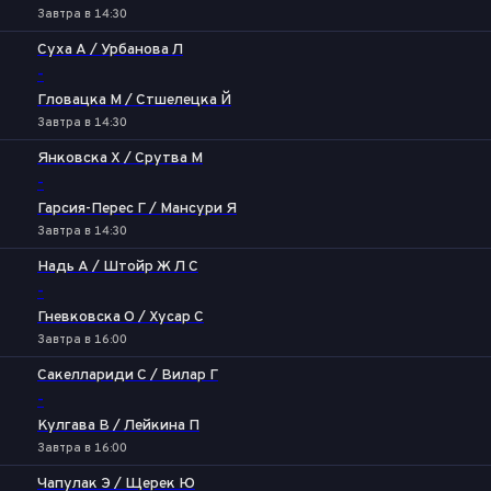
Завтра в 14:30
Суха А / Урбанова Л
-
Гловацка М / Стшелецка Й
Завтра в 14:30
Янковска Х / Срутва М
-
Гарсия-Перес Г / Мансури Я
Завтра в 14:30
Надь А / Штойр Ж Л С
-
Гневковска О / Хусар C
Завтра в 16:00
Сакеллариди С / Вилар Г
-
Кулгава В / Лейкина П
Завтра в 16:00
Чапулак Э / Щерек Ю