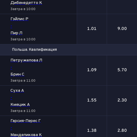
Дибенедетто К
Завтра в 10:00
Гэйлис Р
-
1.01
9.00
Пир Л
Завтра в 10:00
Польша. Квалификация
1
2
Петружелова Л
-
1.09
5.70
Брин С
Завтра в 11:00
Суха А
-
1.55
2.30
Кмецик А
Завтра в 11:00
Гарсия-Перес Г
-
1.38
2.80
Манделикова К