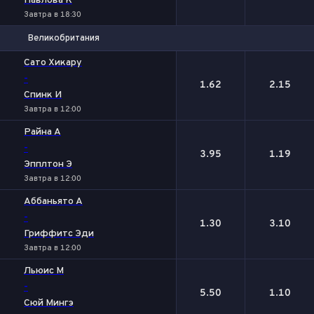
Павлова К
Завтра в 18:30
Великобритания
1
2
Сато Хикару
-
1.62
2.15
Спинк И
Завтра в 12:00
Райна А
-
3.95
1.19
Эпплтон Э
Завтра в 12:00
Аббаньято А
-
1.30
3.10
Гриффитс Эди
Завтра в 12:00
Льюис М
-
5.50
1.10
Сюй Мингэ