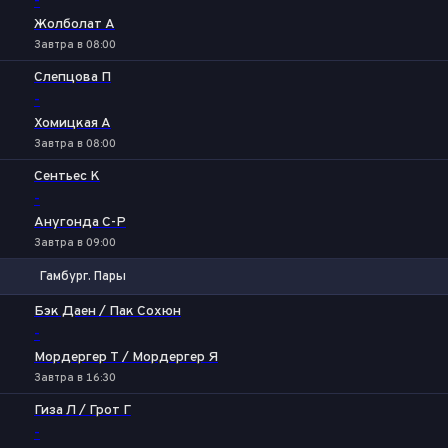
-
Жолболат А
Завтра в 08:00
Слепцова П
-
Хомицкая А
Завтра в 08:00
Сентьес К
-
Анугонда С-Р
Завтра в 09:00
Гамбург. Пары
1
2
Бэк Даен / Пак Сохюн
-
Мордергер Т / Мордергер Я
Завтра в 16:30
Гиза Л / Грот Г
-