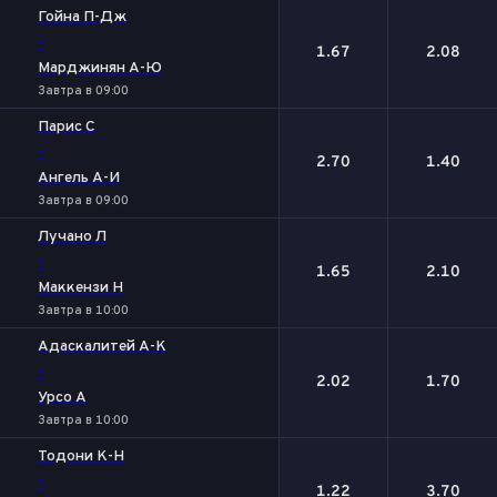
Гойна П-Дж
-
1.67
2.08
Марджинян А-Ю
Завтра в 09:00
Парис С
-
2.70
1.40
Ангель А-И
Завтра в 09:00
Лучано Л
-
1.65
2.10
Маккензи Н
Завтра в 10:00
Адаскалитей А-К
-
2.02
1.70
Урсо А
Завтра в 10:00
Тодони К-Н
-
1.22
3.70