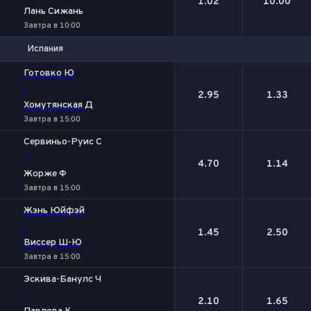
1.02
10.00
Лань Сижань
Завтра в 10:00
Испания
1
2
Готовко Ю
-
2.95
1.33
Хомутянская Д
Завтра в 15:00
Сервиньо-Руис С
-
4.70
1.14
Жорже Ф
Завтра в 15:00
Жэнь Юйфэй
-
1.45
2.50
Виссер Ш-Ю
Завтра в 15:00
Эскива-Банулс Ч
-
2.10
1.65