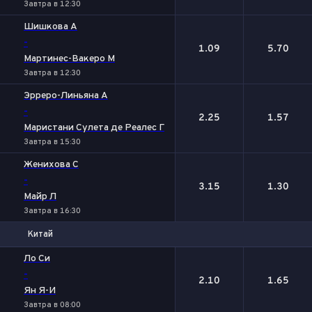
Завтра в 12:30
Шишкова А
-
1.09
5.70
Мартинес-Вакеро М
Завтра в 12:30
Эрреро-Линьяна А
-
2.25
1.57
Маристани Сулета де Реалес Г
Завтра в 15:30
Женихова С
-
3.15
1.30
Майр Л
Завтра в 16:30
Китай
1
2
Ло Си
-
2.10
1.65
Ян Я-И
Завтра в 08:00