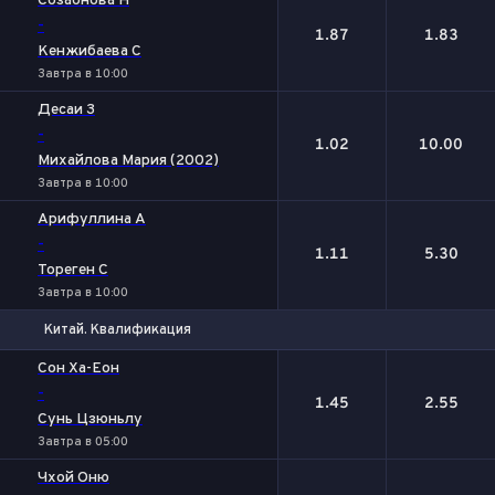
Созаонова Н
-
1.87
1.83
Кенжибаева С
Завтра в 10:00
Десаи З
-
1.02
10.00
Михайлова Мария (2002)
Завтра в 10:00
Арифуллина А
-
1.11
5.30
Тореген С
Завтра в 10:00
Китай. Квалификация
1
2
Сон Ха-Еон
-
1.45
2.55
Сунь Цзюньлу
Завтра в 05:00
Чхой Оню