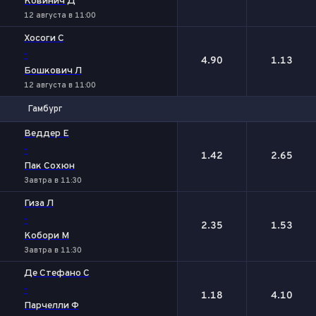
Ковинич Д
12 августа в 11:00
Хосоги С
-
4.90
1.13
Бошкович Л
12 августа в 11:00
Гамбург
1
2
Веддер Е
-
1.42
2.65
Пак Сохюн
Завтра в 11:30
Гиза Л
-
2.35
1.53
Кобори М
Завтра в 11:30
Де Стефано С
-
1.18
4.10
Парчелли Ф