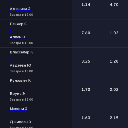
-
1.14
4.70
Адешина Э
Завтра в 13:00
Беккер С
-
7.60
1.03
Аллен В
Завтра в 13:00
Власселар К
-
3.25
1.28
Авдеева Ю
Завтра в 13:00
Кужович К
-
1.70
2.02
Брукс Э
Завтра в 13:00
Мэлони Э
-
1.63
2.15
Джиллан Э