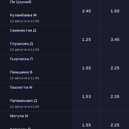
Ли Цзунюй
-
2.40
1.50
Куламбаева Ж
12 августа в 11:00
Семенистая Д
-
1.25
3.45
Глушкова Д
12 августа в 11:00
Гьорческа Л
-
1.55
2.25
Паньшина В
12 августа в 11:00
Паолетти М
-
1.53
2.35
Папамихаил Д
12 августа в 11:00
Матула М
-
1.55
2.25