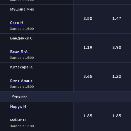
Завтра в 14:00
Мушика Мио
-
2.50
1.47
Сато Н
Завтра в 15:00
Бандекки С
-
1.19
3.90
Блэк Б-А
Завтра в 15:00
Китахара Ю
-
3.65
1.22
Смит Алана
Завтра в 15:00
Румыния
1
2
Йорук И
-
1.85
1.85
Мейнс Н
Завтра в 12:00