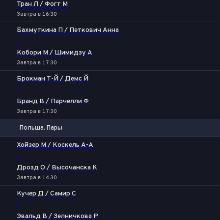
Тран Л / Фогт М
Завтра в 16:30
Бахмуткина П / Петкович Анна
-
Кобори М / Шимидзу А
Завтра в 17:30
Брокман Т-Й / Демс Й
-
Бранд В / Парчелли Ф
Завтра в 17:30
Польша. Пары
1
2
Хойзер М / Коскель А-А
-
Дрозд O / Высочанска К
Завтра в 14:30
Кучер Д / Самир С
-
Эвальд В / Зелничкова Р