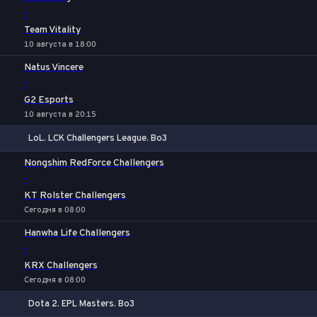
-
Team Vitality
10 августа в 18:00
Natus Vincere
-
G2 Esports
10 августа в 20:15
LoL. LCK Challengers League. Bo3
1
Х
2
Nongshim RedForce Challengers
-
KT Rolster Challengers
Сегодня в 08:00
Hanwha Life Challengers
-
KRX Challengers
Сегодня в 08:00
Dota 2. EPL Masters. Bo3