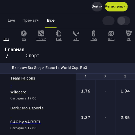
Войти
Регистрация
Live
Прематч
Все
Все
CS
Dota 2
LoL
VAL
R6S
KoG
RL
Главная
Спорт
Rainbow Six Siege. Esports World Cup. Bo3
1
1
Х
Х
2
2
Team Falcons
-
1.76
-
1.94
Wildcard
Сегодня в 17:00
DarkZero Esports
-
1.37
-
2.85
CAG by VARREL
Сегодня в 17:00