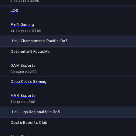
9 августа в 22:00
LOS
-
PaiN Gaming
11 августа в 03:00
LoL. Championship Pacific. Bo5
1
Х
2
DetonatioN FocusMe
-
GAM Esports
Сегодня в 12:00
Deep Cross Gaming
-
MVK Esports
Завтра в 12:00
LoL. Liga Regional Sur. Bo5
1
Х
2
Docta Esports Club
-