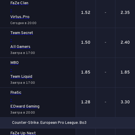
FaZe Clan
-
1.52
-
2.35
Virtus.Pro
Сегодня в 20:00
Team Secret
-
1.50
-
2.40
All Gamers
Завтра в 17:00
M80
-
1.85
-
1.85
Team Liquid
Завтра в 17:00
Fnatic
-
1.28
-
3.30
EDward Gaming
Завтра в 20:00
Counter-Strike. European Pro League. Bo3
1
Х
2
FaZe Up Next