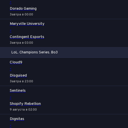
-
Dorado Gaming
Завтра в 00:00
Maryville University
-
Contingent Esports
Завтра в 03:00
LoL. Champions Series. Bo3
1
Х
2
Cloud9
-
Disguised
Завтра в 23:00
Sentinels
-
Shopify Rebellion
9 августа в 02:00
Dignitas
-