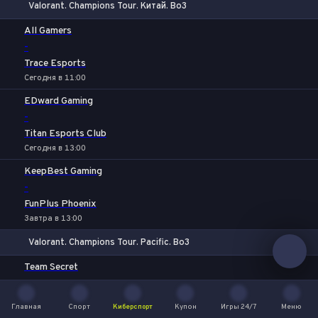
Valorant. Champions Tour. Китай. Bo3
1
Х
2
All Gamers
-
Trace Esports
Сегодня в 11:00
EDward Gaming
-
Titan Esports Club
Сегодня в 13:00
KeepBest Gaming
-
FunPlus Phoenix
Завтра в 13:00
Valorant. Champions Tour. Pacific. Bo3
1
Х
2
Team Secret
-
DetonatioN FocusMe
Главная
Спорт
Киберспорт
Купон
Игры 24/7
Меню
Сегодня в 11:00
Главная
Спорт
Киберспорт
Купон
Игры 24/7
Меню