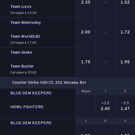
-
2.35
-
1.52
Team Lixxx
Сегодня в 13:30
Team Mokrivskiy
-
2.00
-
1.72
Team WorldEdit
Сегодня в 17:00
Team shoke
-
1.75
-
1.95
Team Buster
Сегодня в 20:00
Counter-Strike. H2H CS. 2X2. Москва. Bo1
Фора
Фора
1
1
2
2
BLUE GEM KEEPERS
-
+3.5
-3.5
HOWL FIGHTERS
2.40
1.47
1
1
Х
Х
2
2
BLUE GEM KEEPERS
-