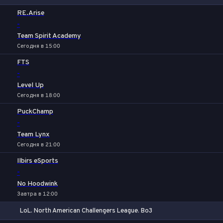
1
Х
2
RE.Arise
-
Team Spirit Academy
Сегодня в 15:00
FTS
-
Level Up
Сегодня в 18:00
PuckChamp
-
Team Lynx
Сегодня в 21:00
Ilbirs eSports
-
No Hoodwink
Завтра в 12:00
LoL. North American Challengers League. Bo3