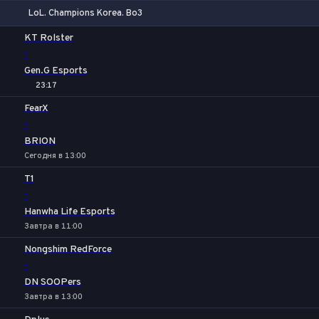
LoL. Champions Korea. Bo3
1
Х
2
KT Rolster
-
Gen.G Esports
23:17
FearX
-
BRION
Сегодня в 13:00
T1
-
Hanwha Life Esports
Завтра в 11:00
Nongshim RedForce
-
DN SOOPers
Завтра в 13:00