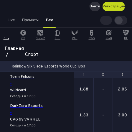
Войти
Регистрация
Live
Прематч
Все
Все
CS
Dota 2
LoL
VAL
R6S
KoG
RL
Главная
Спорт
Rainbow Six Siege. Esports World Cup. Bo3
1
1
Х
Х
2
2
Team Falcons
-
1.68
-
2.05
Wildcard
Сегодня в 17:00
DarkZero Esports
-
1.33
-
3.00
CAG by VARREL
Сегодня в 17:00