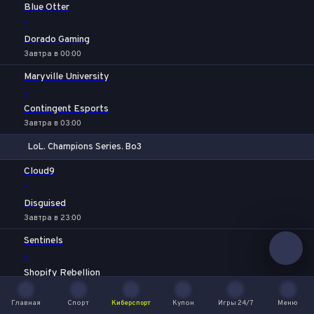
1
Х
2
Blue Otter
-
Dorado Gaming
Завтра в 00:00
Maryville University
-
Contingent Esports
Завтра в 03:00
LoL. Champions Series. Bo3
1
Х
2
Cloud9
-
Disguised
Завтра в 23:00
Sentinels
-
Shopify Rebellion
9 августа в 02:00
Главная
Спорт
Киберспорт
Купон
Игры 24/7
Меню
Dignitas
Главная
Спорт
Киберспорт
Купон
Игры 24/7
Меню