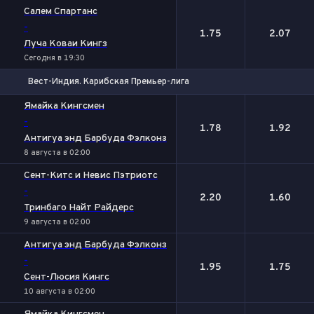
1
2
Салем Спартанс
-
1.75
2.07
Луча Коваи Кингз
Сегодня в 19:30
Вест-Индия. Карибская Премьер-лига
1
2
Ямайка Кингсмен
-
1.78
1.92
Антигуа энд Барбуда Фэлконз
8 августа в 02:00
Сент-Китс и Невис Пэтриотс
-
2.20
1.60
Тринбаго Найт Райдерс
9 августа в 02:00
Антигуа энд Барбуда Фэлконз
-
1.95
1.75
Сент-Люсия Кингс
10 августа в 02:00