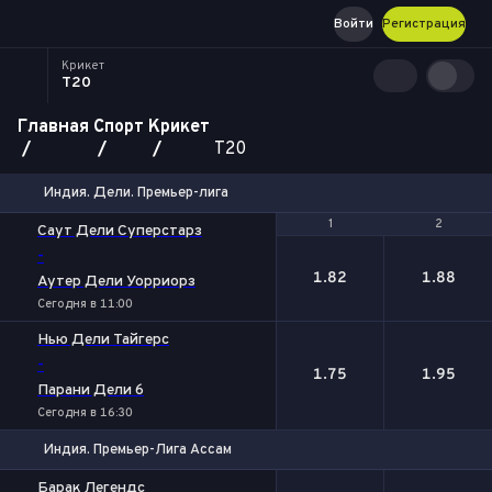
Войти
Регистрация
Крикет
T20
Главная
Спорт
Крикет
T20
Индия. Дели. Премьер-лига
1
1
2
2
Саут Дели Суперстарз
-
1.82
1.88
Аутер Дели Уорриорз
Сегодня в 11:00
Нью Дели Тайгерс
-
1.75
1.95
Парани Дели 6
Сегодня в 16:30
Индия. Премьер-Лига Ассам
1
2
Барак Легендс