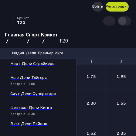
Войти
Регистрация
Крикет
T20
Главная
Спорт
Крикет
T20
Индия. Дели. Премьер-лига
1
1
2
2
Норт Дели Страйкерс
-
1.75
1.95
Нью Дели Тайгерс
Завтра в 11:00
Саут Дели Суперстарз
-
2.30
1.55
Централ Дели Кингз
Завтра в 16:30
Вест Дели Лайонс
-
1.52
2.35