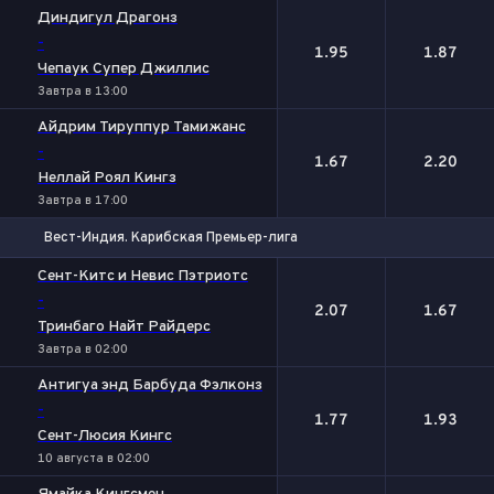
1
2
Диндигул Драгонз
-
1.95
1.87
Чепаук Супер Джиллис
Завтра в 13:00
Айдрим Тируппур Тамижанс
-
1.67
2.20
Неллай Роял Кингз
Завтра в 17:00
Вест-Индия. Карибская Премьер-лига
1
2
Сент-Китс и Невис Пэтриотс
-
2.07
1.67
Тринбаго Найт Райдерс
Завтра в 02:00
Антигуа энд Барбуда Фэлконз
-
1.77
1.93
Сент-Люсия Кингс
10 августа в 02:00