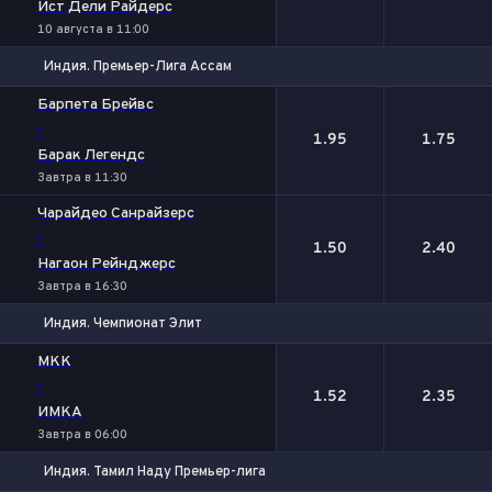
Ист Дели Райдерс
10 августа в 11:00
Индия. Премьер-Лига Ассам
1
2
Барпета Брейвс
-
1.95
1.75
Барак Легендс
Завтра в 11:30
Чарайдео Санрайзерс
-
1.50
2.40
Нагаон Рейнджерс
Завтра в 16:30
Индия. Чемпионат Элит
1
2
МКК
-
1.52
2.35
ИМКА
Завтра в 06:00
Индия. Тамил Наду Премьер-лига