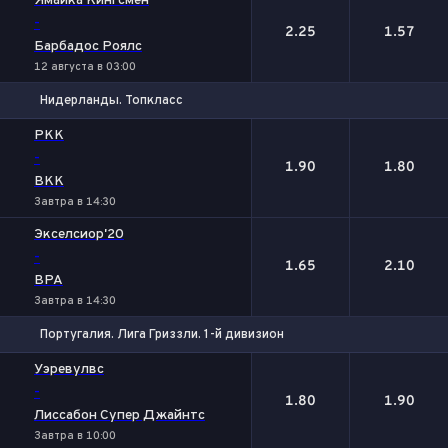
Ямайка Кингсмен
-
2.25
1.57
Барбадос Роялс
12 августа в 03:00
Нидерланды. Топкласс
1
2
РКК
-
1.90
1.80
ВКК
Завтра в 14:30
Экселсиор'20
-
1.65
2.10
ВРА
Завтра в 14:30
Португалия. Лига Гриззли. 1-й дивизион
1
2
Уэревулвс
-
1.80
1.90
Лиссабон Супер Джайнтс
Завтра в 10:00