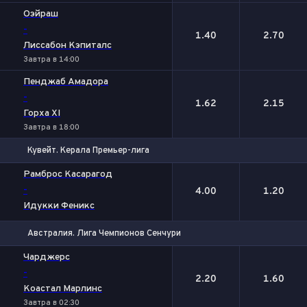
Оэйраш
-
1.40
2.70
Лиссабон Кэпиталс
Завтра в 14:00
Пенджаб Амадора
-
1.62
2.15
Горха XI
Завтра в 18:00
Кувейт. Керала Премьер-лига
1
2
Рамброс Касарагод
-
4.00
1.20
Идукки Феникс
Австралия. Лига Чемпионов Сенчури
1
2
Чарджерс
-
2.20
1.60
Коастал Марлинс
Завтра в 02:30