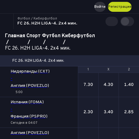
Войти
Регистрация
Футбол / Киберфутбол
FC 26. H2H LIGA-4. 2x4 мин.
Главная
Спорт
Футбол
Киберфутбол
FC 26. H2H LIGA-4. 2x4 мин.
FC 26. H2H LIGA-4. 2x4 мин.
1
1
Х
Х
2
2
Нидерланды (CXT)
-
7.30
4.30
1.40
Англия (POVEZLO)
5:00
Испания (FOMA)
-
2.30
3.40
2.85
Франция (PSPRO)
Сегодня в 04:07
Англия (POVEZLO)