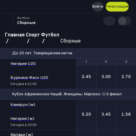
Войти
Регистрация
Футбол
Сборные
Главная
Спорт
Футбол
Сборные
До 20 лет. Товарищеские матчи
1
1
Х
Х
2
2
Нигерия U20
-
2.45
3.00
2.70
Буркина-Фасо U20
Сегодня в 21:00
Кубок Африканских Наций. Женщины. Марокко. 1/4 финала
1
Х
2
Камерун (ж)
-
5.20
3.45
1.58
Нигерия (ж)
Сегодня в 20:00
Малави (ж)