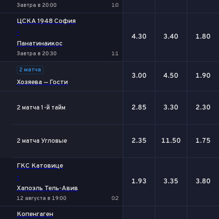
Завтра в 20:00
1:0
ЦСКА 1948 София
-
4.30
3.40
1.80
Панатинаикос
Завтра в 20:30
1:1
2 матча
3.00
4.50
1.90
Хозяева — Гости
2.85
3.30
2.30
2 матча 1-й тайм
2.35
11.50
1.75
2 матча Угловые
ГКС Катовице
-
1.93
3.35
3.80
Хапоэль Тель-Авив
12 августа в 19:00
0:2
Копенгаген