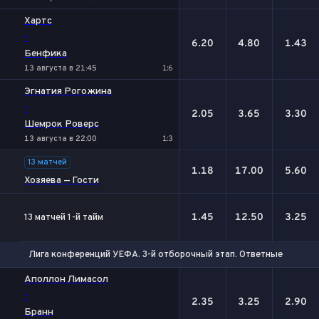
Хартс
-
6.20
4.80
1.43
Бенфика
13 августа в 21:45
1:6
Эгнатия Рогожина
-
2.05
3.65
3.30
Шемрок Роверс
13 августа в 22:00
1:3
13 матчей
1.18
17.00
5.60
Хозяева — Гости
1.45
12.50
3.25
13 матчей 1-й тайм
Лига конференций УЕФА. 3-й отборочный этап. Ответные матчи
1
Х
2
Аполлон Лимасол
-
2.35
3.25
2.90
Бранн