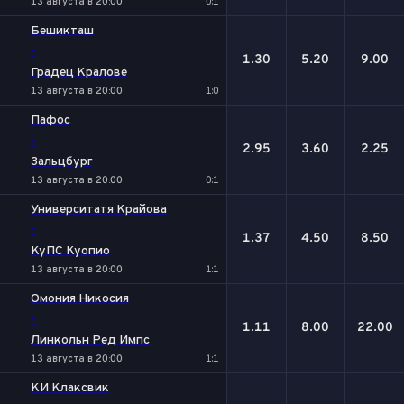
13 августа в 20:00
0:1
Бешикташ
-
1.30
5.20
9.00
Градец Кралове
13 августа в 20:00
1:0
Пафос
-
2.95
3.60
2.25
Зальцбург
13 августа в 20:00
0:1
Университатя Крайова
-
1.37
4.50
8.50
КуПС Куопио
13 августа в 20:00
1:1
Омония Никосия
-
1.11
8.00
22.00
Линкольн Ред Импс
13 августа в 20:00
1:1
КИ Клаксвик