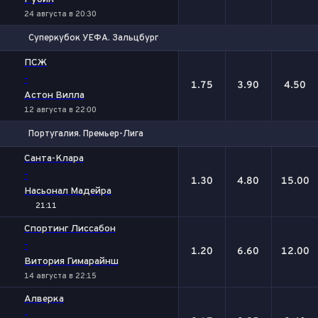
24 августа в 20:30
Суперкубок УЕФА. Зальцбург
1
Х
2
ПСЖ
-
1.75
3.90
4.50
Астон Вилла
12 августа в 22:00
Португалия. Премьер-Лига
1
Х
2
Санта-Клара
-
1.30
4.80
15.00
Насьонал Мадейра
21:11
Спортинг Лиссабон
-
1.20
6.60
12.00
Витория Гимарайнш
14 августа в 22:15
Алверка
-