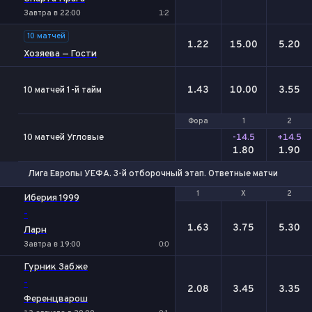
Завтра в 22:00
1:2
10 матчей
1.22
15.00
5.20
Хозяева — Гости
1.43
10.00
3.55
10 матчей 1-й тайм
Фора
Фора
1
1
2
2
10 матчей Угловые
-14.5
+14.5
1.80
1.90
Лига Европы УЕФА. 3-й отборочный этап. Ответные матчи
1
1
Х
Х
2
2
Иберия 1999
-
1.63
3.75
5.30
Ларн
Завтра в 19:00
0:0
Гурник Забже
-
2.08
3.45
3.35
Ференцварош