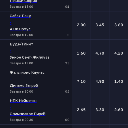
Левски София
Завтра в 18:00
0:1
Сабах Баку
-
2.00
3.45
3.60
АГФ Орхус
Завтра в 19:00
1:2
Буде/Глимт
-
1.60
4.70
4.20
Унион Сент-Жиллуаз
Завтра в 19:00
3:3
Жальгирис Каунас
-
7.10
4.90
1.40
Динамо Загреб
Завтра в 20:00
0:5
НЕК Неймеген
-
2.65
3.30
2.60
Олимпиакос Пирей
Завтра в 20:30
0:0