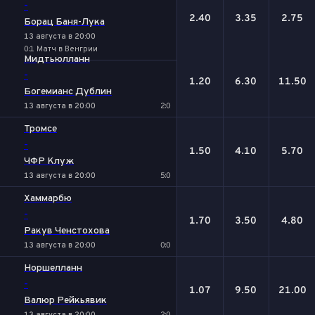
-
2.40
3.35
2.75
Борац Баня-Лука
13 августа в 20:00
0:1 Матч в Венгрии
Мидтьюлланн
-
1.20
6.30
11.50
Богемианс Дублин
13 августа в 20:00
2:0
Тромсе
-
1.50
4.10
5.70
ЧФР Клуж
13 августа в 20:00
5:0
Хаммарбю
-
1.70
3.50
4.80
Ракув Ченстохова
13 августа в 20:00
0:0
Норшелланн
-
1.07
9.50
21.00
Валюр Рейкьявик