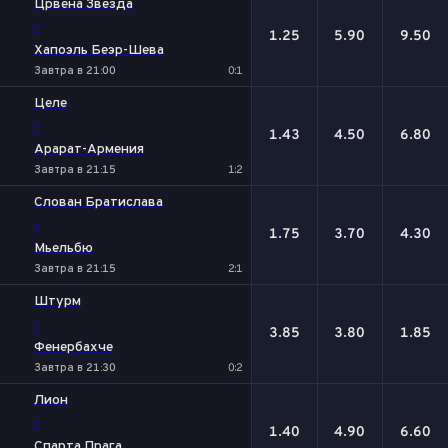
Црвена Звезда
-
1.25
5.90
9.50
Хапоэль Беэр-Шева
Завтра в 21:00
0:1
Целе
-
1.43
4.50
6.80
Арарат-Армения
Завтра в 21:15
1:2
Слован Братислава
-
1.75
3.70
4.30
Мьельбю
Завтра в 21:15
2:1
Штурм
-
3.85
3.80
1.85
Фенербахче
Завтра в 21:30
0:2
Лион
-
1.40
4.90
6.60
Спарта Прага