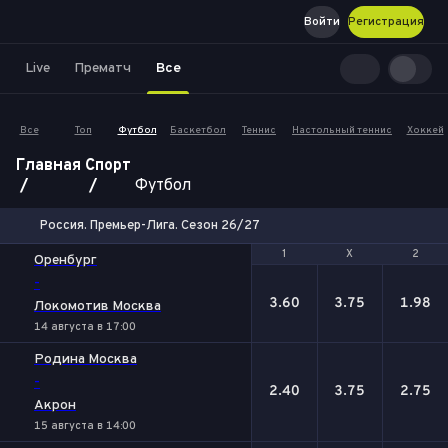
Войти
Регистрация
Live
Прематч
Все
Все
Топ
Футбол
Баскетбол
Теннис
Настольный теннис
Хоккей
Главная
Спорт
Футбол
Россия. Премьер-Лига. Сезон 26/27
1
1
Х
Х
2
2
Оренбург
-
3.60
3.75
1.98
Локомотив Москва
14 августа в 17:00
Родина Москва
-
2.40
3.75
2.75
Акрон
15 августа в 14:00