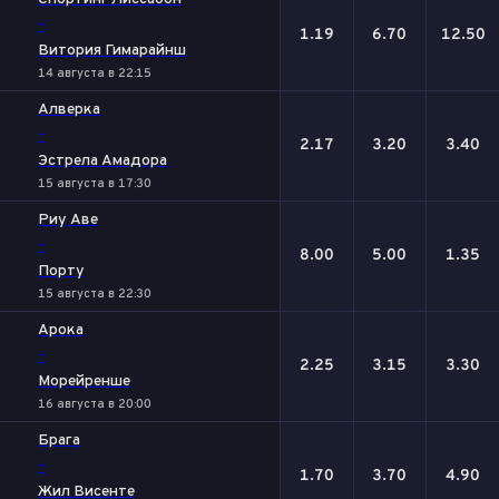
-
1.19
6.70
12.50
Витория Гимарайнш
14 августа в 22:15
Алверка
-
2.17
3.20
3.40
Эстрела Амадора
15 августа в 17:30
Риу Аве
-
8.00
5.00
1.35
Порту
15 августа в 22:30
Арока
-
2.25
3.15
3.30
Морейренше
16 августа в 20:00
Брага
-
1.70
3.70
4.90
Жил Висенте