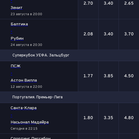
-
2.70
3.40
2.65
Зенит
23 августа в 20:00
Балтика
-
2.08
3.40
3.70
Рубин
24 августа в 20:30
Суперкубок УЕФА. Зальцбург
1
Х
2
ПСЖ
-
1.77
3.85
4.50
Астон Вилла
12 августа в 22:00
Португалия. Премьер-Лига
1
Х
2
Санта-Клара
-
1.80
3.35
4.80
Насьонал Мадейра
Сегодня в 22:15
Спортинг Лиссабон