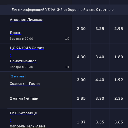
Лига конференций УЕФА. 3-й отборочный этап. Ответные матчи
1
Х
2
Аполлон Лимасол
-
2.30
3.25
2.95
Бранн
Завтра в 20:00
1:0
ЦСКА 1948 София
-
4.30
3.40
1.80
Панатинаикос
Завтра в 20:30
1:1
2 матча
3.00
4.40
1.92
Хозяева — Гости
2.85
3.30
2.35
2 матча 1-й тайм
ГКС Катовице
-
1.97
3.35
3.65
Хапоэль Тель-Авив