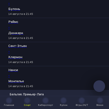
-
Булонь
14 августа в 21:45
Реймс
-
Дюнкерк
14 августа в 21:45
Сент-Этьен
-
Клермон
14 августа в 21:45
Нанси
-
Монпелье
14 августа в 21:45
Бельгия. Премьер-Лига
1
Х
2
Серкль Брюгге
Главная
Спорт
Киберспорт
Купон
Игры 24/7
Меню
-
Главная
Спорт
Киберспорт
Купон
Игры 24/7
Меню