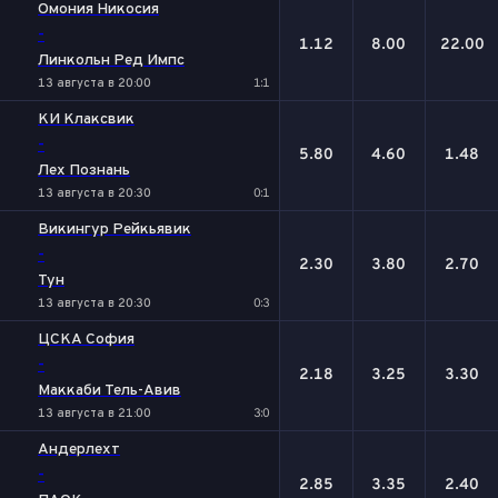
Омония Никосия
-
1.12
8.00
22.00
Линкольн Ред Импс
13 августа в 20:00
1:1
КИ Клаксвик
-
5.80
4.60
1.48
Лех Познань
13 августа в 20:30
0:1
Викингур Рейкьявик
-
2.30
3.80
2.70
Тун
13 августа в 20:30
0:3
ЦСКА София
-
2.18
3.25
3.30
Маккаби Тель-Авив
13 августа в 21:00
3:0
Андерлехт
-
2.85
3.35
2.40