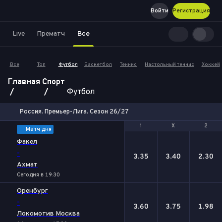
Войти
Регистрация
Live
Прематч
Все
Все
Топ
Футбол
Баскетбол
Теннис
Настольный теннис
Хоккей
Главная
Спорт
Футбол
Россия. Премьер-Лига. Сезон 26/27
1
1
Х
Х
2
2
Матч дня
Факел
-
3.35
3.40
2.30
Ахмат
Сегодня в 19:30
Оренбург
-
3.60
3.75
1.98
Локомотив Москва