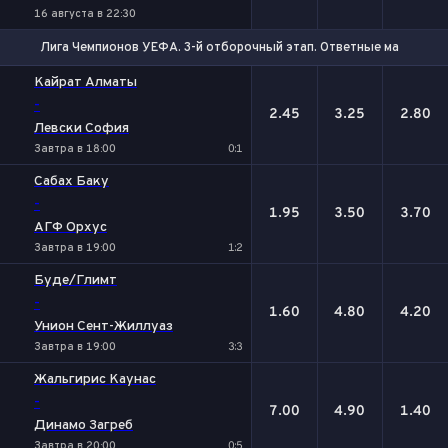
16 августа в 22:30
Лига Чемпионов УЕФА. 3-й отборочный этап. Ответные матчи
1
Х
2
Кайрат Алматы
-
2.45
3.25
2.80
Левски София
Завтра в 18:00
0:1
Сабах Баку
-
1.95
3.50
3.70
АГФ Орхус
Завтра в 19:00
1:2
Буде/Глимт
-
1.60
4.80
4.20
Унион Сент-Жиллуаз
Завтра в 19:00
3:3
Жальгирис Каунас
-
7.00
4.90
1.40
Динамо Загреб
Завтра в 20:00
0:5