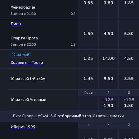
-
3.85
3.80
1.85
Фенербахче
Завтра в 21:30
0:2
Лион
-
1.50
4.50
5.80
Спарта Прага
Завтра в 22:00
1:2
10 матчей
1.25
14.00
4.80
Хозяева — Гости
1.45
9.50
3.55
10 матчей 1-й тайм
Фора
Фора
1
1
2
2
10 матчей Угловые
-12.5
+12.5
1.90
1.80
Лига Европы УЕФА. 3-й отборочный этап. Ответные матчи
1
1
Х
Х
2
2
Иберия 1999
-