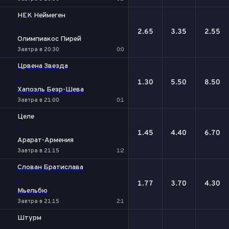
НЕК Неймеген
-
2.65
3.35
2.55
Олимпиакос Пирей
Завтра в 20:30
0:0
Црвена Звезда
-
1.30
5.50
8.50
Хапоэль Беэр-Шева
Завтра в 21:00
0:1
Целе
-
1.45
4.40
6.70
Арарат-Армения
Завтра в 21:15
1:2
Слован Братислава
-
1.77
3.70
4.30
Мьельбю
Завтра в 21:15
2:1
Штурм