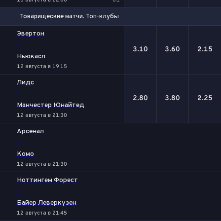
13 августа в 22:00
0:1
Товарищеские матчи. Топ-клубы
1
Х
2
Эвертон
-
3.10
3.60
2.15
Ньюкасл
12 августа в 19:15
Лидс
-
2.80
3.80
2.25
Манчестер Юнайтед
12 августа в 21:30
Арсенал
-
Комо
12 августа в 21:30
Ноттингем Форест
-
Байер Леверкузен
12 августа в 21:45