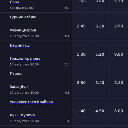
1.63
3.80
5.30
Ларн
Завтра в 19:00
0:0
Гурник Забже
-
2.45
3.20
2.90
Ференцварош
13 августа в 20:00
0:1
Бешикташ
-
1.30
5.20
9.00
Градец Кралове
13 августа в 20:00
1:0
Пафос
-
2.80
3.40
2.40
Зальцбург
13 августа в 20:00
0:1
Университатя Крайова
-
1.40
4.50
8.00
КуПС Куопио
13 августа в 20:00
1:1