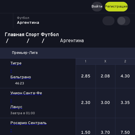
Войти
Регистрация
Футбол
Аргентина
Главная
Спорт
Футбол
Аргентина
Премьер-Лига
1
1
Х
Х
2
2
Тигре
-
2.85
2.08
4.30
Бельграно
46:23
Унион Санта-Фе
-
2.30
3.00
3.35
Ланус
Завтра в 01:00
Росарио Сентраль
-
1.50
3.70
7.50