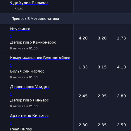
9 де Хулио Рафаэла
53:30
Примера B Метрополитана
1
Х
2
Итусаинго
-
4.20
3.20
1.78
Депортиво Камионерос
8 августа в 01:00
Комуникасьонес Буэнос-Айрес
-
1.83
3.15
4.10
Вилья Сан Карлос
8 августа в 01:00
Дефенсорес Унидос
-
2.45
2.95
2.80
Депортиво Линьерс
8 августа в 21:00
Архентино Кильмес
-
2.80
2.85
2.50
Реал Пилар