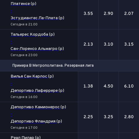
Платенсе (р)
-
3.55
2.90
2.07
Эстудиантес Ла-Плата (р)
Сегодня в 21:00
Тальерес Кордоба (р)
-
2.13
3.10
3.15
Сан-Лоренсо Альмагро (р)
Сегодня в 23:00
Примера B Метрополитана. Резервная лига
1
Х
2
Вилья Сан Карлос (р)
-
1.38
4.50
6.10
Депортиво Лаферрере (р)
Сегодня в 16:00
Депортиво Камионерос (р)
-
2.25
3.25
2.80
Депортиво Фландрия (р)
Сегодня в 17:00
Реал Пилар (р)