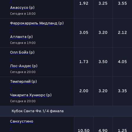
-
1.92
3.25
3.55
Акассусо (р)
Сегодня в 18:00
Феррокарриль Мидланд (р)
-
3.05
3.20
2.12
Атланта (р)
Сегодня в 19:00
Олл Бойз (р)
-
1.73
3.50
4.05
Лос-Андес (р)
Сегодня в 20:00
Темперлей (р)
-
2.00
3.20
3.35
Чакарита Хуниорс (р)
Сегодня в 20:00
Кубок Санта-Фе. 1/4 финала
1
Х
2
Санхустино
-
10.50
4.90
1.25