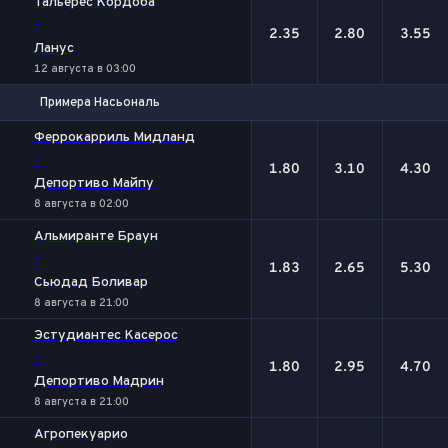
Тальерес Кордоба
-
2.35
2.80
3.55
Ланус
12 августа в 03:00
Примера Насьональ
1
Х
2
Феррокарриль Мидланд
-
1.80
3.10
4.30
Депортиво Майпу
8 августа в 02:00
Альмиранте Браун
-
1.83
2.65
5.30
Сьюдад Боливар
8 августа в 21:00
Эстудиантес Касерос
-
1.80
2.95
4.70
Депортиво Мадрин
8 августа в 21:00
Агропекуарио