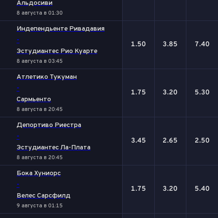
Альдосиви
8 августа в 01:30
Индепендьенте Ривадавия
-
1.50
3.85
7.40
Эстудиантес Рио Куарте
8 августа в 03:45
Атлетико Тукуман
-
1.75
3.20
5.30
Сармьенто
8 августа в 20:45
Депортиво Риестра
-
3.45
2.65
2.50
Эстудиантес Ла-Плата
8 августа в 20:45
Бока Хуниорс
-
1.75
3.20
5.40
Велес Сарсфилд
9 августа в 01:15