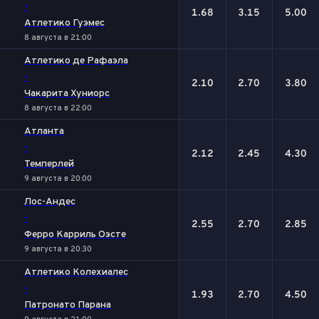
-
1.68
3.15
5.00
Атлетико Гуэмес
8 августа в 21:00
Атлетико де Рафаэла
-
2.10
2.70
3.80
Чакарита Хуниорс
8 августа в 22:00
Атланта
-
2.12
2.45
4.30
Темперлей
9 августа в 20:00
Лос-Андес
-
2.55
2.70
2.85
Ферро Карриль Оэсте
9 августа в 20:30
Атлетико Колехиалес
-
1.93
2.70
4.50
Патронато Парана