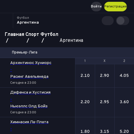
Войти
Регистрация
Футбол
Аргентина
Главная
Спорт
Футбол
Аргентина
Премьер-Лига
1
1
Х
Х
2
2
Архентинос Хуниорс
-
2.10
2.90
4.05
Расинг Авельянеда
Сегодня в 23:00
Дефенса и Хустисия
-
2.20
2.95
3.60
Ньюэллс Олд Бойз
Сегодня в 23:00
Химнасия Ла-Плата
-
1.80
3.15
5.20