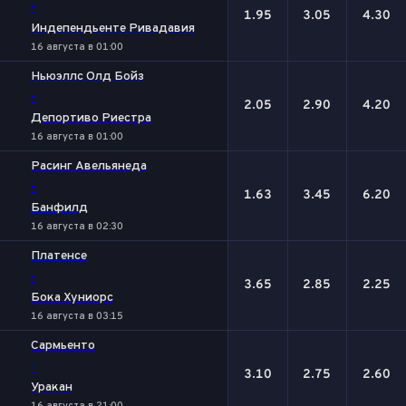
-
1.95
3.05
4.30
Индепендьенте Ривадавия
16 августа в 01:00
Ньюэллс Олд Бойз
-
2.05
2.90
4.20
Депортиво Риестра
16 августа в 01:00
Расинг Авельянеда
-
1.63
3.45
6.20
Банфилд
16 августа в 02:30
Платенсе
-
3.65
2.85
2.25
Бока Хуниорс
16 августа в 03:15
Сармьенто
-
3.10
2.75
2.60
Уракан