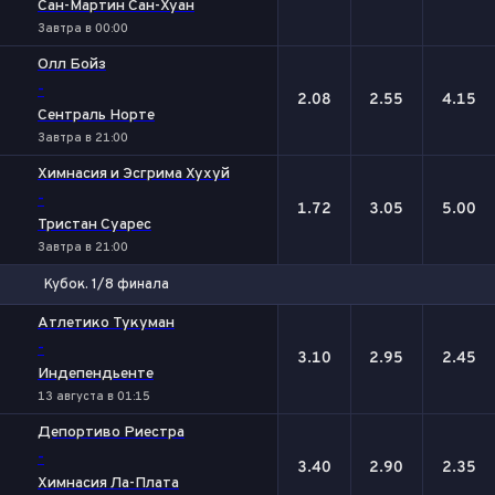
Сан-Мартин Сан-Хуан
Завтра в 00:00
Олл Бойз
-
2.08
2.55
4.15
Сентраль Норте
Завтра в 21:00
Химнасия и Эсгрима Хухуй
-
1.72
3.05
5.00
Тристан Суарес
Завтра в 21:00
Кубок. 1/8 финала
1
Х
2
Атлетико Тукуман
-
3.10
2.95
2.45
Индепендьенте
13 августа в 01:15
Депортиво Риестра
-
3.40
2.90
2.35
Химнасия Ла-Плата