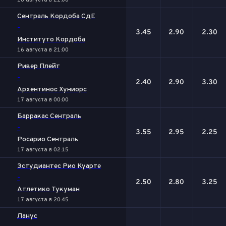
16 августа в 21:00
Сентраль Кордоба СдЕ
-
3.45
2.90
2.30
Институто Кордоба
16 августа в 21:00
Ривер Плейт
-
2.40
2.90
3.30
Архентинос Хуниорс
17 августа в 00:00
Барракас Сентраль
-
3.55
2.95
2.25
Росарио Сентраль
17 августа в 02:15
Эстудиантес Рио Куарте
-
2.50
2.80
3.25
Атлетико Тукуман
17 августа в 20:45
Ланус