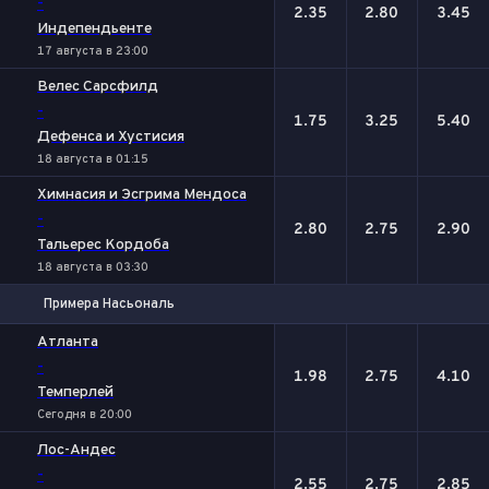
-
2.35
2.80
3.45
Индепендьенте
17 августа в 23:00
Велес Сарсфилд
-
1.75
3.25
5.40
Дефенса и Хустисия
18 августа в 01:15
Химнасия и Эсгрима Мендоса
-
2.80
2.75
2.90
Тальерес Кордоба
18 августа в 03:30
Примера Насьональ
1
Х
2
Атланта
-
1.98
2.75
4.10
Темперлей
Сегодня в 20:00
Лос-Андес
-
2.55
2.75
2.85