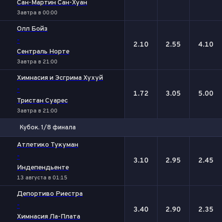
Сан-Мартин Сан-Хуан
Завтра в 00:00
Олл Бойз
-
2.10
2.55
4.10
Сентраль Норте
Завтра в 21:00
Химнасия и Эсгрима Хухуй
-
1.72
3.05
5.00
Тристан Суарес
Завтра в 21:00
Кубок. 1/8 финала
1
Х
2
Атлетико Тукуман
-
3.10
2.95
2.45
Индепендьенте
13 августа в 01:15
Депортиво Риестра
-
3.40
2.90
2.35
Химнасия Ла-Плата