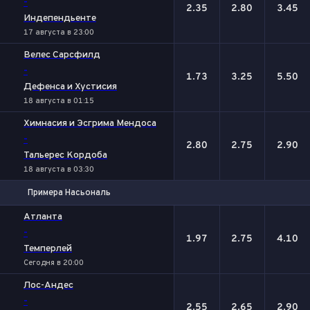
-
2.35
2.80
3.45
Индепендьенте
17 августа в 23:00
Велес Сарсфилд
-
1.73
3.25
5.50
Дефенса и Хустисия
18 августа в 01:15
Химнасия и Эсгрима Мендоса
-
2.80
2.75
2.90
Тальерес Кордоба
18 августа в 03:30
Примера Насьональ
1
Х
2
Атланта
-
1.97
2.75
4.10
Темперлей
Сегодня в 20:00
Лос-Андес
-
2.55
2.65
2.90