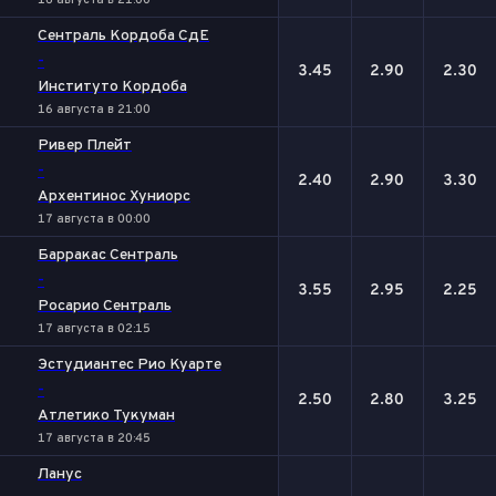
16 августа в 21:00
Сентраль Кордоба СдЕ
-
3.45
2.90
2.30
Институто Кордоба
16 августа в 21:00
Ривер Плейт
-
2.40
2.90
3.30
Архентинос Хуниорс
17 августа в 00:00
Барракас Сентраль
-
3.55
2.95
2.25
Росарио Сентраль
17 августа в 02:15
Эстудиантес Рио Куарте
-
2.50
2.80
3.25
Атлетико Тукуман
17 августа в 20:45
Ланус