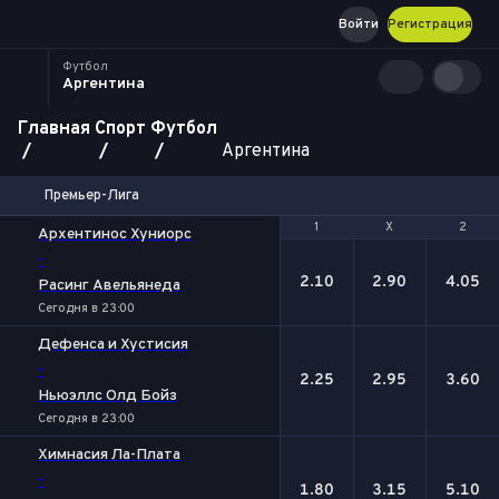
Войти
Регистрация
Футбол
Аргентина
Главная
Спорт
Футбол
Аргентина
Премьер-Лига
1
1
Х
Х
2
2
Архентинос Хуниорс
-
2.10
2.90
4.05
Расинг Авельянеда
Сегодня в 23:00
Дефенса и Хустисия
-
2.25
2.95
3.60
Ньюэллс Олд Бойз
Сегодня в 23:00
Химнасия Ла-Плата
-
1.80
3.15
5.10