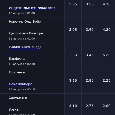
-
1.95
3.10
4.30
Индепендьенте Ривадавия
16 августа в 01:00
Ньюэллс Олд Бойз
-
2.05
2.90
4.20
Депортиво Риестра
16 августа в 01:00
Расинг Авельянеда
-
1.63
3.45
6.20
Банфилд
16 августа в 02:30
Платенсе
-
3.65
2.85
2.25
Бока Хуниорс
16 августа в 03:15
Сармьенто
-
3.10
2.75
2.60
Уракан