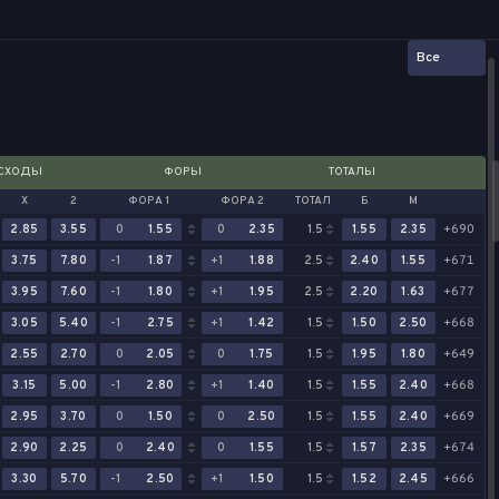
Все
СХОДЫ
ФОРЫ
ТОТАЛЫ
Х
2
ФОРА 1
ФОРА 2
ТОТАЛ
Б
М
2.85
3.55
0
1.55
0
2.35
1.5
1.55
2.35
+690
3.75
7.80
-1
1.87
+1
1.88
2.5
2.40
1.55
+671
3.95
7.60
-1
1.80
+1
1.95
2.5
2.20
1.63
+677
3.05
5.40
-1
2.75
+1
1.42
1.5
1.50
2.50
+668
2.55
2.70
0
2.05
0
1.75
1.5
1.95
1.80
+649
3.15
5.00
-1
2.80
+1
1.40
1.5
1.55
2.40
+668
2.95
3.70
0
1.50
0
2.50
1.5
1.55
2.40
+669
2.90
2.25
0
2.40
0
1.55
1.5
1.57
2.35
+674
3.30
5.70
-1
2.50
+1
1.50
1.5
1.52
2.45
+666