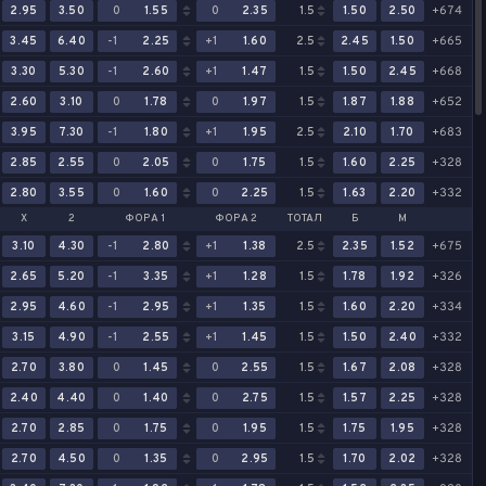
2.95
3.50
0
1.55
0
2.35
1.5
1.50
2.50
+674
3.45
6.40
-1
2.25
+1
1.60
2.5
2.45
1.50
+665
3.30
5.30
-1
2.60
+1
1.47
1.5
1.50
2.45
+668
2.60
3.10
0
1.78
0
1.97
1.5
1.87
1.88
+652
3.95
7.30
-1
1.80
+1
1.95
2.5
2.10
1.70
+683
2.85
2.55
0
2.05
0
1.75
1.5
1.60
2.25
+328
2.80
3.55
0
1.60
0
2.25
1.5
1.63
2.20
+332
Х
2
ФОРА 1
ФОРА 2
ТОТАЛ
Б
М
3.10
4.30
-1
2.80
+1
1.38
2.5
2.35
1.52
+675
2.65
5.20
-1
3.35
+1
1.28
1.5
1.78
1.92
+326
2.95
4.60
-1
2.95
+1
1.35
1.5
1.60
2.20
+334
3.15
4.90
-1
2.55
+1
1.45
1.5
1.50
2.40
+332
2.70
3.80
0
1.45
0
2.55
1.5
1.67
2.08
+328
2.40
4.40
0
1.40
0
2.75
1.5
1.57
2.25
+328
2.70
2.85
0
1.75
0
1.95
1.5
1.75
1.95
+328
2.70
4.50
0
1.35
0
2.95
1.5
1.70
2.02
+328