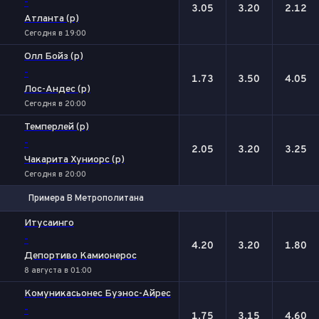
-
3.05
3.20
2.12
Атланта (р)
Сегодня в 19:00
Олл Бойз (р)
-
1.73
3.50
4.05
Лос-Андес (р)
Сегодня в 20:00
Темперлей (р)
-
2.05
3.20
3.25
Чакарита Хуниорс (р)
Сегодня в 20:00
Примера B Метрополитана
1
Х
2
Итусаинго
-
4.20
3.20
1.80
Депортиво Камионерос
8 августа в 01:00
Комуникасьонес Буэнос-Айрес
-
1.75
3.15
4.60