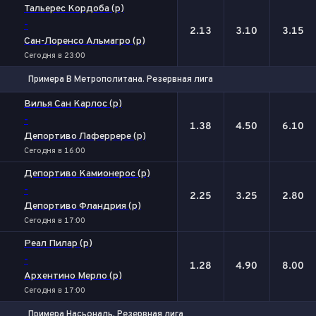
Тальерес Кордоба (р)
-
2.13
3.10
3.15
Сан-Лоренсо Альмагро (р)
Сегодня в 23:00
Примера B Метрополитана. Резервная лига
1
Х
2
Вилья Сан Карлос (р)
-
1.38
4.50
6.10
Депортиво Лаферрере (р)
Сегодня в 16:00
Депортиво Камионерос (р)
-
2.25
3.25
2.80
Депортиво Фландрия (р)
Сегодня в 17:00
Реал Пилар (р)
-
1.28
4.90
8.00
Архентино Мерло (р)
Сегодня в 17:00
Примера Насьональ. Резервная лига