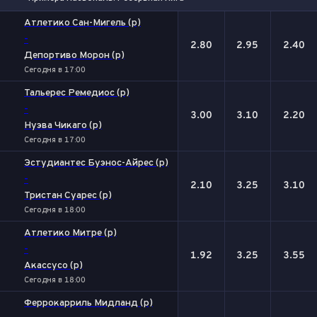
1
Х
2
Атлетико Сан-Мигель (р)
-
2.80
2.95
2.40
Депортиво Морон (р)
Сегодня в 17:00
Тальерес Ремедиос (р)
-
3.00
3.10
2.20
Нуэва Чикаго (р)
Сегодня в 17:00
Эстудиантес Буэнос-Айрес (р)
-
2.10
3.25
3.10
Тристан Суарес (р)
Сегодня в 18:00
Атлетико Митре (р)
-
1.92
3.25
3.55
Акассусо (р)
Сегодня в 18:00
Феррокарриль Мидланд (р)