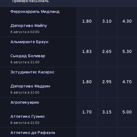
Примера Насьональ
1
Х
2
Феррокарриль Мидланд
-
1.80
3.10
4.30
Депортиво Майпу
8 августа в 02:00
Альмиранте Браун
-
1.83
2.65
5.30
Сьюдад Боливар
8 августа в 21:00
Эстудиантес Касерос
-
1.80
2.95
4.70
Депортиво Мадрин
8 августа в 21:00
Агропекуарио
-
1.70
3.15
5.00
Атлетико Гуэмес
8 августа в 21:00
Атлетико де Рафаэла