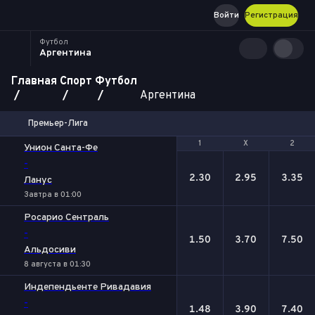
Войти
Регистрация
Футбол
Аргентина
Главная
Спорт
Футбол
Аргентина
Премьер-Лига
1
1
Х
Х
2
2
Унион Санта-Фе
-
2.30
2.95
3.35
Ланус
Завтра в 01:00
Росарио Сентраль
-
1.50
3.70
7.50
Альдосиви
8 августа в 01:30
Индепендьенте Ривадавия
-
1.48
3.90
7.40