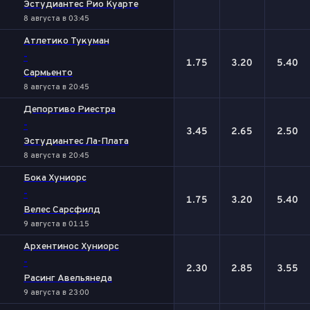
Эстудиантес Рио Куарте
8 августа в 03:45
Атлетико Тукуман
-
1.75
3.20
5.40
Сармьенто
8 августа в 20:45
Депортиво Риестра
-
3.45
2.65
2.50
Эстудиантес Ла-Плата
8 августа в 20:45
Бока Хуниорс
-
1.75
3.20
5.40
Велес Сарсфилд
9 августа в 01:15
Архентинос Хуниорс
-
2.30
2.85
3.55
Расинг Авельянеда
9 августа в 23:00