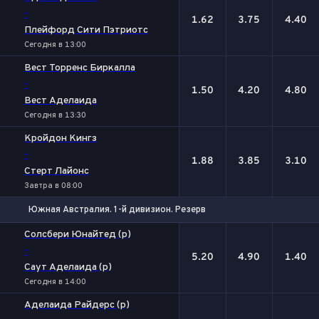
-
1.62
3.75
4.40
Плейфорд Сити Пэтриотс
Сегодня в 13:00
Вест Торренс Биркалла
-
1.50
4.20
4.80
Вест Аделаида
Сегодня в 13:30
Кройдон Кингз
-
1.88
3.85
3.10
Стерт Лайонс
Завтра в 08:00
Южная Австралия. 1-й дивизион. Резерв
1
Х
2
Солсбери Юнайтед (р)
-
5.20
4.90
1.40
Саут Аделаида (р)
Сегодня в 14:00
Аделаида Райдерс (р)