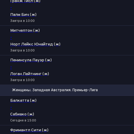
Гранж Тисл (ж)
-
Палм Бич (ж)
Завтра в 10:00
Митчелтон (ж)
-
Норт Лейкс Юнайтед (ж)
Завтра в 10:00
Пенинсула Пауэр (ж)
-
Логан Лайтнинг (ж)
Завтра в 10:00
Женщины. Западная Австралия. Премьер-Лига
1
Х
2
Балкатта (ж)
-
Сабиако (ж)
Сегодня в 15:00
Фримантл Сити (ж)