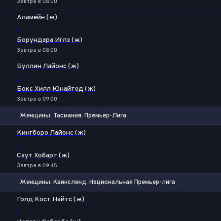
Завтра в 08:00
Аламейн (ж)
-
Борундара Иглз (ж)
Завтра в 08:00
Буллин Лайонс (ж)
-
Бокс Хилл Юнайтед (ж)
Завтра в 09:00
Женщины. Тасмания. Премьер-Лига
1
Х
2
Кингборо Лайонс (ж)
-
Саут Хобарт (ж)
Завтра в 09:45
Женщины. Квинсленд. Национальная Премьер-лига
1
Х
2
Голд Кост Найтс (ж)
-