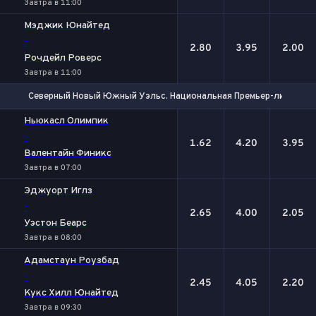
Завтра в 11:00
Мэджик Юнайтед
-
2.80
3.95
2.00
Рочдейл Роверс
Завтра в 11:00
Северный Новый Южный Уэльс. Национальная Премьер-лига
1
Х
2
Ньюкасл Олимпик
-
1.62
4.20
3.95
Валентайн Финикс
Завтра в 07:00
Эджуорт Иглз
-
2.65
4.00
2.05
Уэстон Беарс
Завтра в 08:00
Адамстаун Роузбад
-
2.45
4.05
2.20
Кукс Хилл Юнайтед
Завтра в 09:30