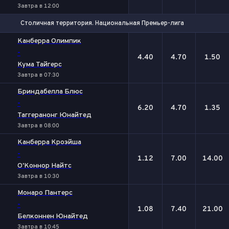
Завтра в 12:00
Столичная территория. Национальная Премьер-лига
1
Х
2
Канберра Олимпик
-
4.40
4.70
1.50
Кума Тайгерс
Завтра в 07:30
Бриндабелла Блюс
-
6.20
4.70
1.35
Таггеранонг Юнайтед
Завтра в 08:00
Канберра Кроэйша
-
1.12
7.00
14.00
О'Коннор Найтс
Завтра в 10:30
Монаро Пантерс
-
1.08
7.40
21.00
Белконнен Юнайтед
Завтра в 10:45