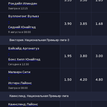
3.55
3.50
1.85
Рокдейл Илинден
Завтра в 12:15
Вуллонгонг Вульвз
-
3.90
3.85
1.68
Сидней Юнайтед
9 августа в 08:00
Виктория. Национальная Премьер-лига-3
1
Х
2
Бэйсайд Аргонатуз
-
1.95
3.80
3.00
Бокс Хилл Юнайтед
Сегодня в 12:30
Малверн Сити
-
1.50
4.20
4.80
Истерн Лайонс
Завтра в 08:00
Квинсленд. Национальная Премьер-лига
1
Х
2
Квинсленд Лайонc