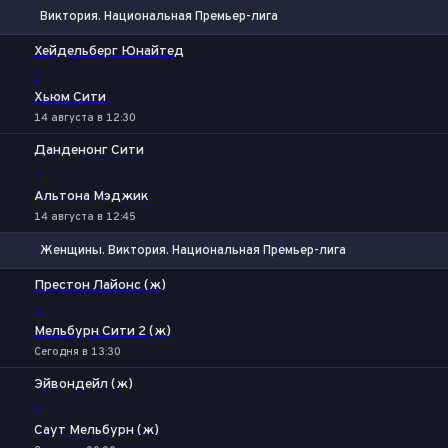
Виктория. Национальная Премьер-лига
1
Х
2
Хейдельберг Юнайтед
-
Хьюм Сити
14 августа в 12:30
Данденонг Сити
-
Альтона Мэджик
14 августа в 12:45
Женщины. Виктория. Национальная Премьер-лига
1
Х
2
Престон Лайонс (ж)
-
Мельбурн Сити 2 (ж)
Сегодня в 13:30
Эйвондейл (ж)
-
Саут Мельбурн (ж)