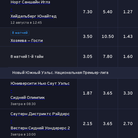
Норт Саншайн Иглз
-
7.30
5.40
1.27
Хейдельберг Юнайтед
12 августа в 12:45
8 матчей
3.50
10.50
1.43
Хозяева — Гости
3.05
7.80
1.60
8 матчей 1-й тайм
Новый Южный Уэльс. Национальная Премьер-лига
1
Х
2
Юниверсити Нью Саут Уэльс
-
1.87
3.65
3.30
Сидней Олимпик
Завтра в 08:30
Саутерн Дистриктс Рэйдерс
-
2.15
3.65
2.70
Вестерн Сидней Уондерерс 2
Завтра в 10:00