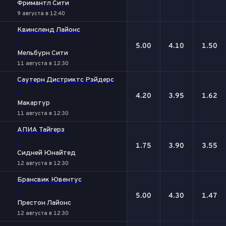
Фримантл Сити
9 августа в 12:40
Квинсленд Лайонc
-
5.00
4.10
1.50
Мельбурн Сити
11 августа в 12:30
Саутерн Дистриктс Рэйдерс
-
4.20
3.95
1.62
Макартур
11 августа в 12:30
АПИА Тайгерз
-
1.75
3.90
3.55
Сидней Юнайтед
12 августа в 12:30
Брансвик Ювентус
-
5.00
4.30
1.47
Престон Лайонс
12 августа в 12:30