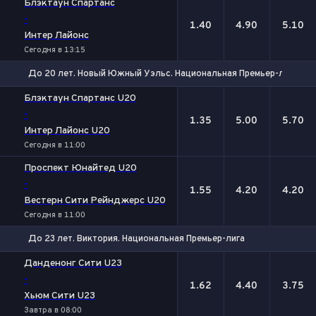
Блэктаун Спартанс
-
1.40
4.90
5.10
Интер Лайонс
Сегодня в 13:15
До 20 лет. Новый Южный Уэльс. Национальная Премьер-лига-2
1
Х
2
Блэктаун Спартанс U20
-
1.35
5.00
5.70
Интер Лайонс U20
Сегодня в 11:00
Проспект Юнайтед U20
-
1.55
4.20
4.20
Вестерн Сити Рейнджерс U20
Сегодня в 11:00
До 23 лет. Виктория. Национальная Премьер-лига
1
Х
2
Данденонг Сити U23
-
1.62
4.40
3.75
Хьюм Сити U23
Завтра в 08:00