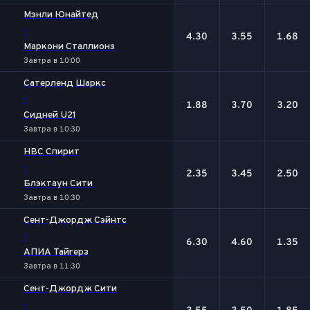
Мэнли Юнайтед
-
4.30
3.55
1.68
Маркони Сталлионз
Завтра в 10:00
Сатерленд Шаркс
-
1.88
3.70
3.20
Сидней U21
Завтра в 10:30
НВС Спирит
-
2.35
3.45
2.50
Блэктаун Сити
Завтра в 10:30
Сент-Джордж Сэйнтс
-
6.30
4.60
1.35
АПИА Тайгерз
Завтра в 11:30
Сент-Джордж Сити
-