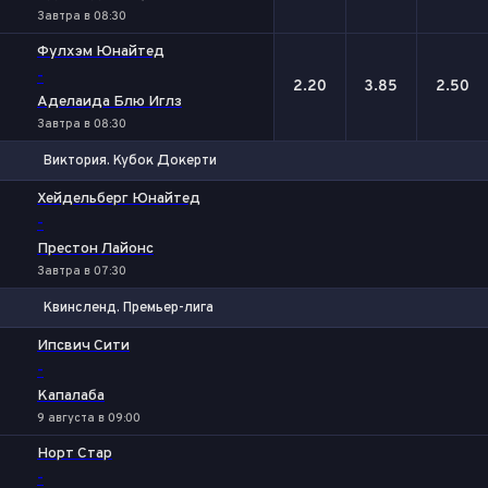
Завтра в 08:30
Фулхэм Юнайтед
-
2.20
3.85
2.50
Аделаида Блю Иглз
Завтра в 08:30
Виктория. Кубок Докерти
1
Х
2
Хейдельберг Юнайтед
-
Престон Лайонс
Завтра в 07:30
Квинсленд. Премьер-лига
1
Х
2
Ипсвич Сити
-
Капалаба
9 августа в 09:00
Норт Стар
-