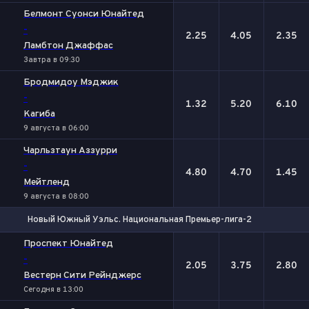
Белмонт Суонси Юнайтед
-
2.25
4.05
2.35
Ламбтон Джаффас
Завтра в 09:30
Бродмидоу Мэджик
-
1.32
5.20
6.10
Кагиба
9 августа в 06:00
Чарльзтаун Аззурри
-
4.80
4.70
1.45
Мейтленд
9 августа в 08:00
Новый Южный Уэльс. Национальная Премьер-лига-2
1
Х
2
Проспект Юнайтед
-
2.05
3.75
2.80
Вестерн Сити Рейнджерс
Сегодня в 13:00