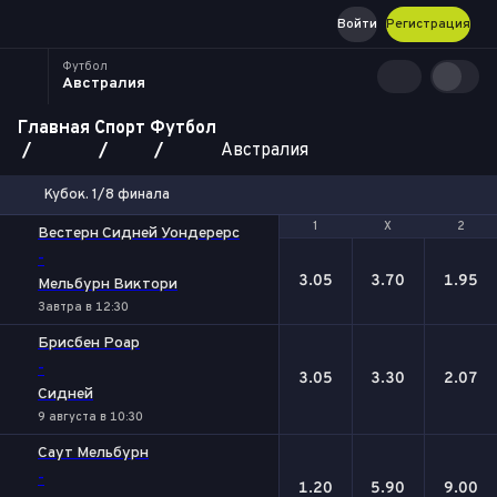
Войти
Регистрация
Футбол
Австралия
Главная
Спорт
Футбол
Австралия
Кубок. 1/8 финала
1
1
Х
Х
2
2
Вестерн Сидней Уондерерс
-
3.05
3.70
1.95
Мельбурн Виктори
Завтра в 12:30
Брисбен Роар
-
3.05
3.30
2.07
Сидней
9 августа в 10:30
Саут Мельбурн
-
1.20
5.90
9.00