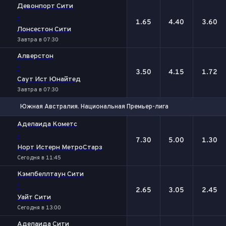
Девонпорт Сити
-
1.65
4.40
3.60
Лонсестон Сити
Завтра в 07:30
Алверстон
-
3.50
4.15
1.72
Саут Ист Юнайтед
Завтра в 07:30
Южная Австралия. Национальная Премьер-лига
1
Х
2
Аделаида Кометс
-
7.30
5.00
1.30
Норт Истерн МетроСтарз
Сегодня в 11:45
Кэмпбеллтаун Сити
-
2.65
3.05
2.45
Уайт Сити
Сегодня в 13:00
Аделаида Сити