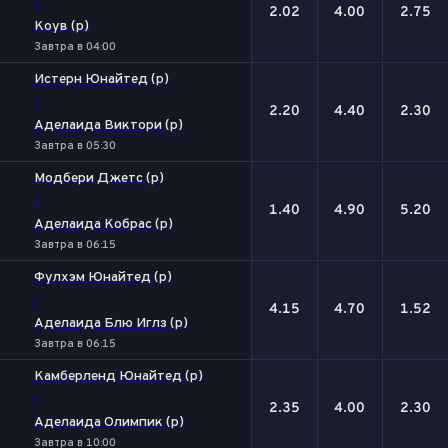
-
2.02
4.00
2.75
Коув (р)
Завтра в 04:00
Истерн Юнайтед (р)
-
2.20
4.40
2.30
Аделаида Виктори (р)
Завтра в 05:30
Модбери Джетс (р)
-
1.40
4.90
5.20
Аделаида Кобрас (р)
Завтра в 06:15
Фулхэм Юнайтед (р)
-
4.15
4.70
1.52
Аделаида Блю Иглз (р)
Завтра в 06:15
Камберленд Юнайтед (р)
-
2.35
4.00
2.30
Аделаида Олимпик (р)
Завтра в 10:00