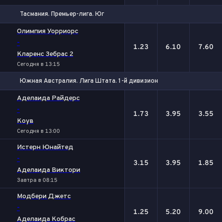
Тасмания. Премьер-лига. Юг
1
Х
2
Олимпия Уорриорс
-
1.23
6.10
7.60
Кларенс Зебрас 2
Сегодня в 13:15
Южная Австралия. Лига Штата. 1-й дивизион
1
Х
2
Аделаида Райдерс
-
1.73
3.95
3.55
Коув
Сегодня в 13:00
Истерн Юнайтед
-
3.15
3.95
1.85
Аделаида Виктори
Завтра в 08:15
Модбери Джетс
-
1.25
5.20
9.00
Аделаида Кобрас