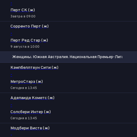
-
Перт СК (ж)
Завтра в 09:00
Сорренто Перт (ж)
-
Перт Ред Стар (ж)
9 августа в 10:00
Женщины. Южная Австралия. Национальная Премьер-Лига
1
Х
2
Кэмпбеллтаун Сити (ж)
-
МетроСтарз (ж)
Сегодня в 13:45
Аделаида Кометс (ж)
-
Солсбери Интер (ж)
Сегодня в 13:45
Модбери Виста (ж)
-