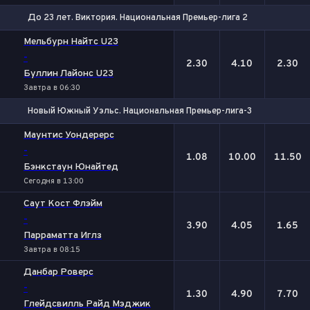
До 23 лет. Виктория. Национальная Премьер-лига 2
1
Х
2
Мельбурн Найтс U23
-
2.30
4.10
2.30
Буллин Лайонс U23
Завтра в 06:30
Новый Южный Уэльс. Национальная Премьер-лига-3
1
Х
2
Маунтис Уондерерс
-
1.08
10.00
11.50
Бэнкстаун Юнайтед
Сегодня в 13:00
Саут Кост Флэйм
-
3.90
4.05
1.65
Парраматта Иглз
Завтра в 08:15
Данбар Роверс
-
1.30
4.90
7.70
Глейдсвилль Райд Мэджик