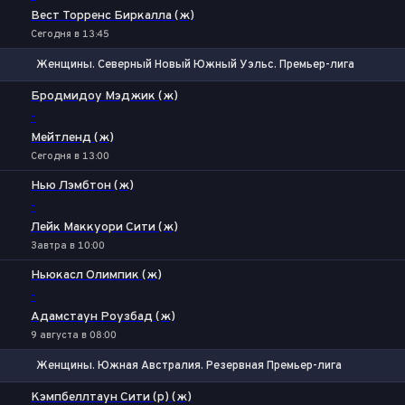
Вест Торренс Биркалла (ж)
Сегодня в 13:45
Женщины. Северный Новый Южный Уэльс. Премьер-лига
1
Х
2
Бродмидоу Мэджик (ж)
-
Мейтленд (ж)
Сегодня в 13:00
Нью Лэмбтон (ж)
-
Лейк Маккуори Сити (ж)
Завтра в 10:00
Ньюкасл Олимпик (ж)
-
Адамстаун Роузбад (ж)
9 августа в 08:00
Женщины. Южная Австралия. Резервная Премьер-лига
1
Х
2
Кэмпбеллтаун Сити (р) (ж)