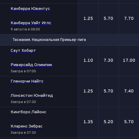
Канберра Ювентус
-
1.25
5.70
7.70
Канберра Уайт Иглс
9 августа в 08:00
Тасмания. Национальная Премьер-лига
1
Х
2
Саут Хобарт
-
1.10
7.30
17.00
Риверсайд Олимпик
Завтра в 07:00
Гленорчи Найтс
-
1.25
5.70
7.40
Лонсестон Юнайтед
Завтра в 07:30
Кингборо Лайонс
-
1.35
5.20
5.70
Кларенс Зебрас
Завтра в 07:30