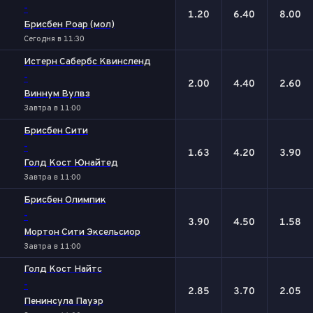
-
1.20
6.40
8.00
Брисбен Роар (мол)
Сегодня в 11:30
Истерн Сабербс Квинсленд
-
2.00
4.40
2.60
Виннум Вулвз
Завтра в 11:00
Брисбен Сити
-
1.63
4.20
3.90
Голд Кост Юнайтед
Завтра в 11:00
Брисбен Олимпик
-
3.90
4.50
1.58
Мортон Сити Эксельсиор
Завтра в 11:00
Голд Кост Найтс
-
2.85
3.70
2.05
Пенинсула Пауэр