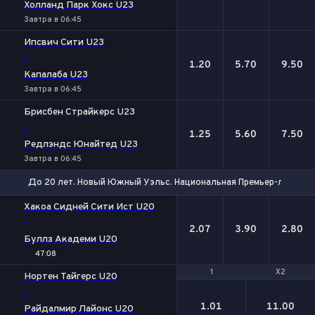
Холланд Парк Хокс U23
Завтра в 06:45
Ипсвич Сити U23
-
1.20
5.70
9.50
Капалаба U23
Завтра в 06:45
Брисбен Страйкерс U23
-
1.25
5.60
7.50
Редлэндс Юнайтед U23
Завтра в 06:45
До 20 лет. Новый Южный Уэльс. Национальная Премьер-лига-2
1
Х
2
Хакоа Сидней Сити Ист U20
-
2.07
3.90
2.80
Буллз Академи U20
47:08
1
1
X2
X2
Нортен Тайгерс U20
-
1.01
11.00
Райдалмир Лайонс U20