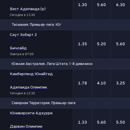
-
1.30
5.60
6.30
Вест Аделаида (р)
Сегодня в 13:30
Тасмания. Премьер-лига. Юг
1
Х
2
Саут Хобарт 2
-
1.35
5.20
5.60
Бичсайд
Завтра в 07:00
Южная Австралия. Лига Штата. 1-й дивизион
1
Х
2
Камберленд Юнайтед
-
1.78
4.10
3.25
Аделаида Олимпик
Сегодня в 12:30
Северная Территория. Премьер-лига
1
Х
2
Юниверсити Адзурри
-
1.33
5.60
5.50
Дарвин Олимпик