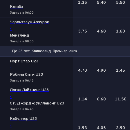
-
1.35
5.40
5.50
Кагиба
Завтра в 06:00
Чарльзтаун Аззурри
-
3.75
4.60
1.60
Мейтленд
Завтра в 08:00
До 23 лет. Квинсленд. Премьер-лига
1
Х
2
Норт Стар U23
-
4.70
4.90
1.45
Робина Сити U23
Завтра в 06:45
Логан Лайтнинг U23
-
1.14
6.60
11.50
Ст. Джордж Уиллавонг U23
Завтра в 06:45
Кабулчер U23
-
1.93
4.05
2.90