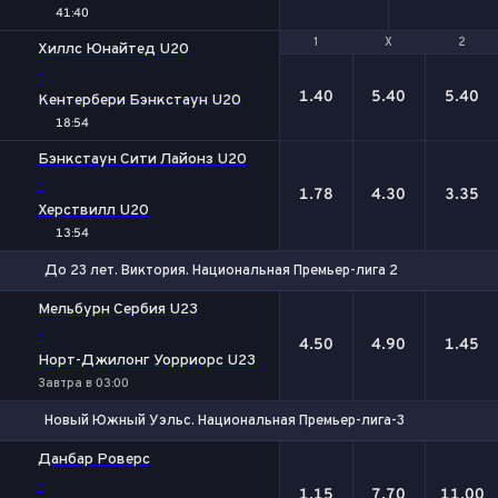
41:40
1
1
Х
Х
2
2
Хиллс Юнайтед U20
-
1.40
5.40
5.40
Кентербери Бэнкстаун U20
18:54
Бэнкстаун Сити Лайонз U20
-
1.78
4.30
3.35
Херствилл U20
13:54
До 23 лет. Виктория. Национальная Премьер-лига 2
1
Х
2
Мельбурн Сербия U23
-
4.50
4.90
1.45
Норт-Джилонг Уорриорс U23
Завтра в 03:00
Новый Южный Уэльс. Национальная Премьер-лига-3
1
Х
2
Данбар Роверс
-
1.15
7.70
11.00