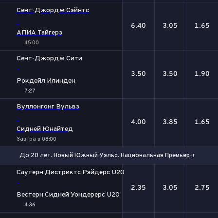
Сент-Джордж Сэйнтс
-
6.40
3.05
1.65
АПИА Тайгерз
45:00
Сент-Джордж Сити
-
3.50
3.50
1.90
Рокдейл Илинден
7:27
Вуллонгонг Вульвз
-
4.00
3.85
1.65
Сидней Юнайтед
Завтра в 08:00
До 20 лет. Новый Южный Уэльс. Национальная Премьер-лига
1
Х
2
Саутерн Дистриктс Рэйдерс U20
-
2.35
3.05
2.75
Вестерн Сидней Уондерерс U20
4:36