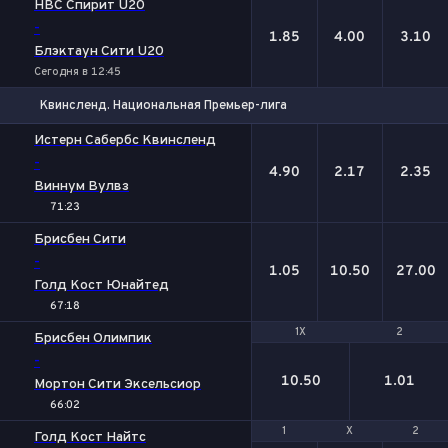
НВС Спирит U20
-
1.85
4.00
3.10
Блэктаун Сити U20
Сегодня в 12:45
Квинсленд. Национальная Премьер-лига
1
Х
2
Истерн Сабербс Квинсленд
-
4.90
2.17
2.35
Виннум Вулвз
71:23
Брисбен Сити
-
1.05
10.50
27.00
Голд Кост Юнайтед
67:18
1X
1X
2
2
Брисбен Олимпик
-
10.50
1.01
Мортон Сити Эксельсиор
66:02
1
1
Х
Х
2
2
Голд Кост Найтс