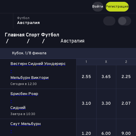
Войти
Регистрация
Футбол
Австралия
Главная
Спорт
Футбол
Австралия
Кубок. 1/8 финала
1
1
Х
Х
2
2
Вестерн Сидней Уондерерс
-
2.55
3.65
2.25
Мельбурн Виктори
Сегодня в 12:30
Брисбен Роар
-
3.10
3.30
2.07
Сидней
Завтра в 10:30
Саут Мельбурн
-
1.20
6.00
9.00