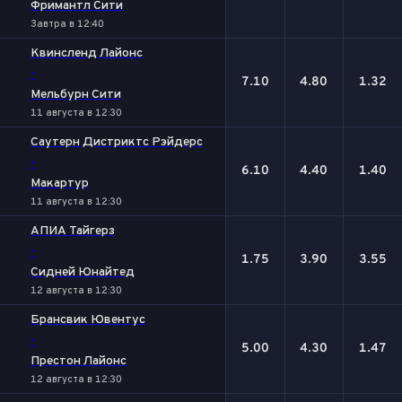
Фримантл Сити
Завтра в 12:40
Квинсленд Лайонc
-
7.10
4.80
1.32
Мельбурн Сити
11 августа в 12:30
Саутерн Дистриктс Рэйдерс
-
6.10
4.40
1.40
Макартур
11 августа в 12:30
АПИА Тайгерз
-
1.75
3.90
3.55
Сидней Юнайтед
12 августа в 12:30
Брансвик Ювентус
-
5.00
4.30
1.47
Престон Лайонс
12 августа в 12:30