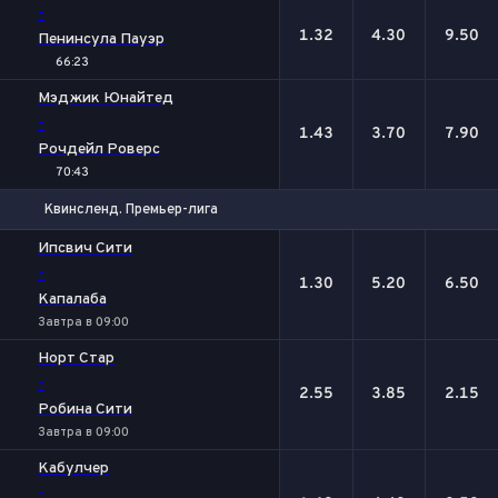
-
1.32
4.30
9.50
Пенинсула Пауэр
66:23
Мэджик Юнайтед
-
1.43
3.70
7.90
Рочдейл Роверс
70:43
Квинсленд. Премьер-лига
1
Х
2
Ипсвич Сити
-
1.30
5.20
6.50
Капалаба
Завтра в 09:00
Норт Стар
-
2.55
3.85
2.15
Робина Сити
Завтра в 09:00
Кабулчер
-