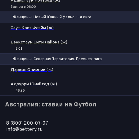
Адамстаун Роузбад (ж)
Завтра в 08:00
Женщины. Новый Южный Уэльс. 1-я лига
1
Х
2
Саут Кост Флэйм (ж)
-
Бэнкстаун Сити Лайонз (ж)
8:01
Женщины. Северная Территория. Премьер-лига
1
Х
2
Дарвин Олимпик (ж)
-
Адзурри Юнайтед (ж)
48:25
Австралия: ставки на Футбол
8 (800) 200-07-07
info@bettery.ru