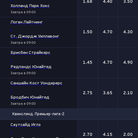
1.68
4.40
3.50
Холланд Парк Хокс
Завтра в 09:00
Логан Лайтнинг
-
1.50
4.70
4.30
Ст. Джордж Уиллавонг
Завтра в 09:00
Брисбен Страйкерс
-
1.45
4.70
4.90
Редлэндс Юнайтед
Завтра в 09:00
Саншайн Кост Уондерерс
-
2.75
3.65
2.10
Бродбич Юнайтед
Завтра в 09:00
Квинсленд. Премьер-лига-2
1
Х
2
Саутсайд Иглз
-
2.70
4.15
2.00