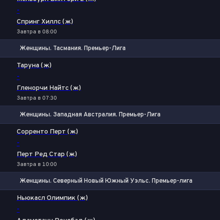
-
Спринг Хиллс (ж)
Завтра в 08:00
Женщины. Тасмания. Премьер-Лига
1
Х
2
Таруна (ж)
-
Гленорчи Найтс (ж)
Завтра в 07:30
Женщины. Западная Австралия. Премьер-Лига
1
Х
2
Сорренто Перт (ж)
-
Перт Ред Стар (ж)
Завтра в 10:00
Женщины. Северный Новый Южный Уэльс. Премьер-лига
1
Х
2
Ньюкасл Олимпик (ж)
-