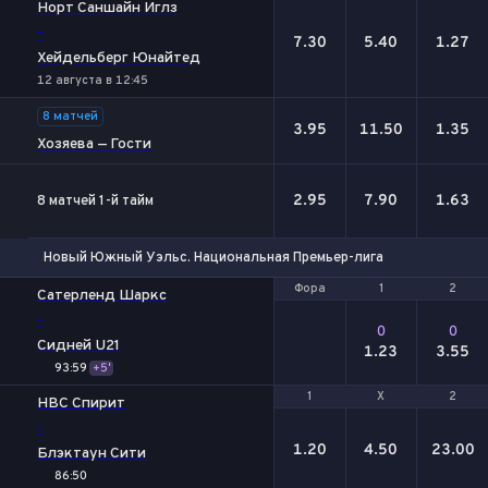
Норт Саншайн Иглз
-
7.30
5.40
1.27
Хейдельберг Юнайтед
12 августа в 12:45
8 матчей
3.95
11.50
1.35
Хозяева — Гости
2.95
7.90
1.63
8 матчей 1-й тайм
Новый Южный Уэльс. Национальная Премьер-лига
Фора
Фора
1
1
2
2
Сатерленд Шаркс
-
0
0
Сидней U21
1.23
3.55
93:59
+5'
1
1
Х
Х
2
2
НВС Спирит
-
1.20
4.50
23.00
Блэктаун Сити
86:50