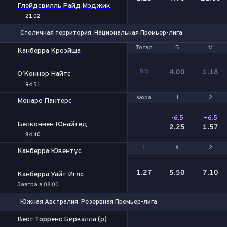
Глейдсвилль Райд Мэджик
21:02
Столичная территория. Национальная Премьер-лига
Тотал
Тотал
Б
Б
М
М
Канберра Кроэйша
-
8.5
4.00
1.18
О'Коннор Найтс
94:51
Фора
Фора
1
1
2
2
Монаро Пантерс
-
-6.5
+6.5
Белконнен Юнайтед
2.25
1.57
84:40
1
1
Х
Х
2
2
Канберра Ювентус
-
1.27
5.50
7.10
Канберра Уайт Иглс
Завтра в 08:00
Южная Австралия. Резервная Премьер-лига
1
Х
2
Вест Торренс Биркалла (р)