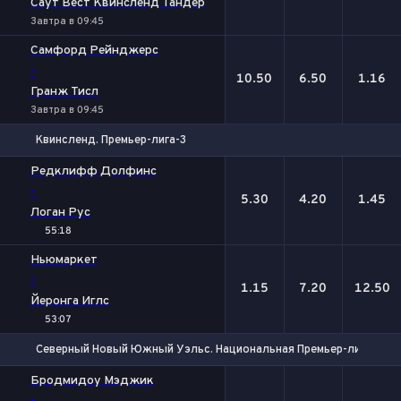
Саут Вест Квинсленд Тандер
Завтра в 09:45
Самфорд Рейнджерс
-
10.50
6.50
1.16
Гранж Тисл
Завтра в 09:45
Квинсленд. Премьер-лига-3
1
Х
2
Редклифф Долфинс
-
5.30
4.20
1.45
Логан Рус
55:18
Ньюмаркет
-
1.15
7.20
12.50
Йеронга Иглс
53:07
Северный Новый Южный Уэльс. Национальная Премьер-лига
1
Х
2
Бродмидоу Мэджик