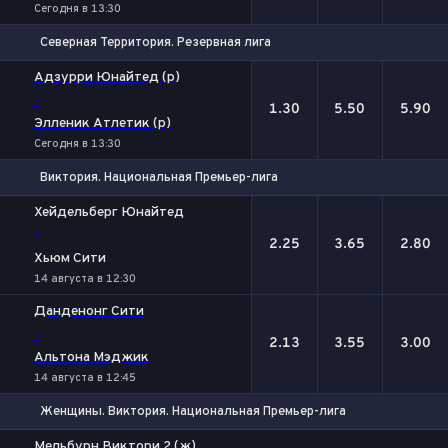
Сегодня в 13:30
Северная Территория. Резервная лига
1
Х
2
Адзурри Юнайтед (р)
-
1.30
5.50
5.90
Элленик Атлетик (р)
Сегодня в 13:30
Виктория. Национальная Премьер-лига
1
Х
2
Хейдельберг Юнайтед
-
2.25
3.65
2.80
Хьюм Сити
14 августа в 12:30
Данденонг Сити
-
2.13
3.55
3.00
Альтона Мэджик
14 августа в 12:45
Женщины. Виктория. Национальная Премьер-лига
1
Х
2
Мельбурн Виктори 2 (ж)