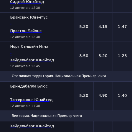
Сидней Юнайтед
12 августа в 12:30
Брансвик Ювентус
-
5.20
4.15
1.47
Престон Лайонс
12 августа в 12:30
Норт Саншайн Иглз
-
8.50
5.20
1.25
Хейдельберг Юнайтед
12 августа в 12:45
Столичная территория. Национальная Премьер-лига
1
Х
2
Бриндабелла Блюс
-
5.20
4.90
1.40
Таггеранонг Юнайтед
12 августа в 11:30
Виктория. Национальная Премьер-лига
1
Х
2
Хейдельберг Юнайтед