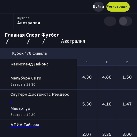
Войти
Регистрация
Футбол
Австралия
Главная
Спорт
Футбол
Австралия
Кубок. 1/8 финала
1
1
Х
Х
2
2
Квинсленд Лайонc
-
4.30
4.80
1.50
Мельбурн Сити
Завтра в 12:30
Саутерн Дистриктс Рэйдерс
-
5.30
4.10
1.47
Макартур
Завтра в 12:30
АПИА Тайгерз
-
2.07
3.35
3.00