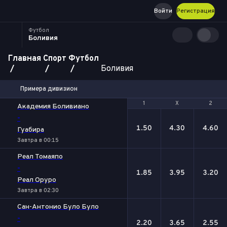
Войти
Регистрация
Футбол
Боливия
Главная
Спорт
Футбол
Боливия
Примера дивизион
1
1
Х
Х
2
2
Академия Боливиано
-
1.50
4.30
4.60
Гуабира
Завтра в 00:15
Реал Томаяпо
-
1.85
3.95
3.20
Реал Оруро
Завтра в 02:30
Сан-Антонио Було Було
-
2.20
3.65
2.55