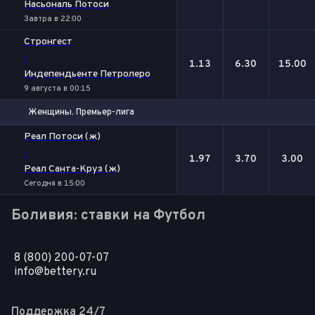
Насьональ Потоси
Завтра в 22:00
Стронгест
-
1.13
6.30
15.00
Индепендьенте Петролеро
9 августа в 00:15
Женщины. Премьер-лига
1
Х
2
Реал Потоси (ж)
-
1.97
3.70
3.00
Реал Санта-Круз (ж)
Сегодня в 15:00
Боливия: ставки на Футбол
8 (800) 200-07-07
info@bettery.ru
Поддержка 24/7