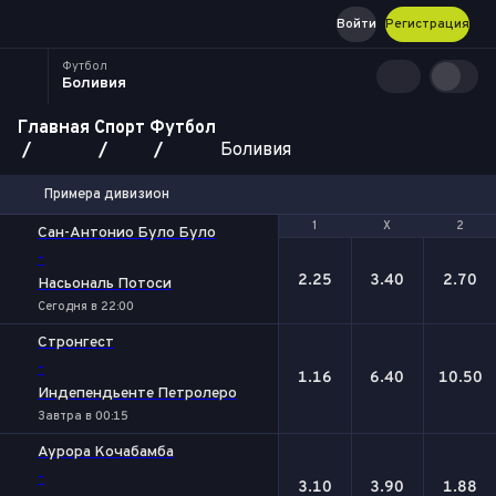
Войти
Регистрация
Футбол
Боливия
Главная
Спорт
Футбол
Боливия
Примера дивизион
1
1
Х
Х
2
2
Сан-Антонио Було Було
-
2.25
3.40
2.70
Насьональ Потоси
Сегодня в 22:00
Стронгест
-
1.16
6.40
10.50
Индепендьенте Петролеро
Завтра в 00:15
Аурора Кочабамба
-
3.10
3.90
1.88