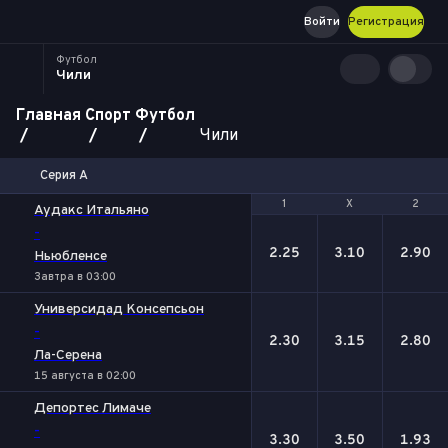
Войти
Регистрация
Футбол
Чили
Главная
Спорт
Футбол
Чили
Серия А
1
1
Х
Х
2
2
Аудакс Итальяно
-
2.25
3.10
2.90
Ньюбленсе
Завтра в 03:00
Универсидад Консепсьон
-
2.30
3.15
2.80
Ла-Серена
15 августа в 02:00
Депортес Лимаче
-
3.30
3.50
1.93