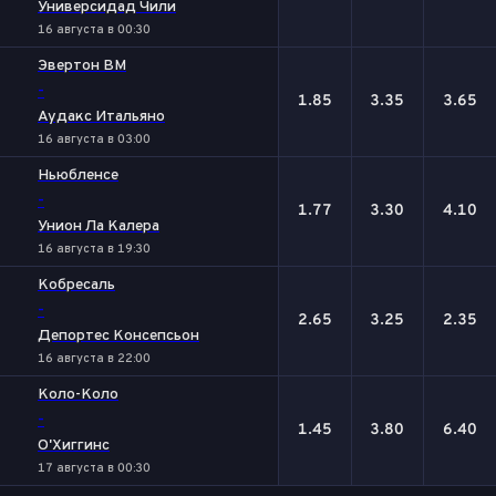
Универсидад Чили
16 августа в 00:30
Эвертон ВМ
-
1.85
3.35
3.65
Аудакс Итальяно
16 августа в 03:00
Ньюбленсе
-
1.77
3.30
4.10
Унион Ла Калера
16 августа в 19:30
Кобресаль
-
2.65
3.25
2.35
Депортес Консепсьон
16 августа в 22:00
Коло-Коло
-
1.45
3.80
6.40
О'Хиггинс
17 августа в 00:30