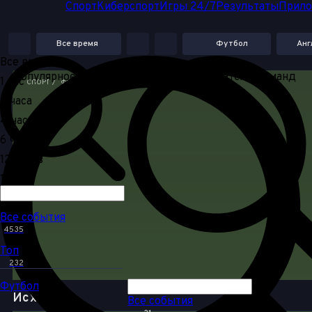
Спорт
Спорт
Киберспорт
Киберспорт
Игры 24/7
Игры 24/7
Результаты
Результаты
Прило
Прило
Все время
Футбол
Анг
Все время
Популярное
Популярное
Главная
Спорт
Матч
Матч
Футбол
1-й тайм
1-й тайм
Англия
2-й тайм
2-й тайм
Кубок Лиги
Показатели команд
Показатели команд
1 час
Гримсби Та
СПОРТ
/
ФУТБОЛ
/
АНГЛИЯ
/
КУБОК ЛИГИ
2 часа
4 часа
6 часов
12 часов
1 день
2 дня
Исходы
Все события
Тоталы
4535
Форы
Топ
Забьют - не забьют
232
Инд. тоталы
Футбол
Исходы
Все события