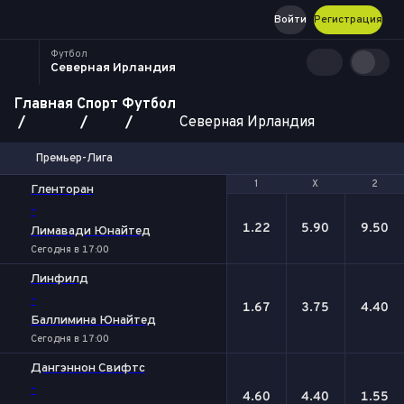
Войти
Регистрация
Футбол
Северная Ирландия
Главная
Спорт
Футбол
Северная Ирландия
Премьер-Лига
1
1
Х
Х
2
2
Гленторан
-
1.22
5.90
9.50
Лимавади Юнайтед
Сегодня в 17:00
Линфилд
-
1.67
3.75
4.40
Баллимина Юнайтед
Сегодня в 17:00
Дангэннон Свифтс
-
4.60
4.40
1.55