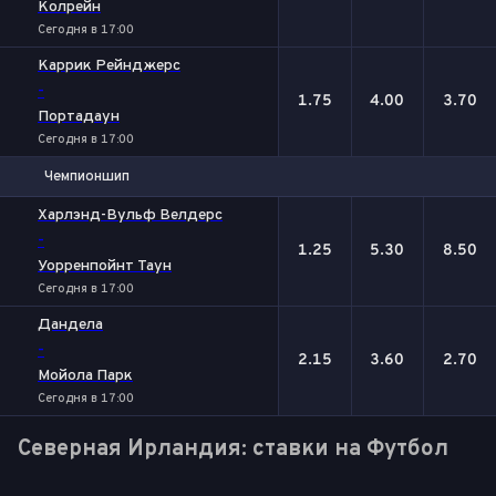
Колрейн
Сегодня в 17:00
Каррик Рейнджерс
-
1.75
4.00
3.70
Портадаун
Сегодня в 17:00
Чемпионшип
1
Х
2
Харлэнд-Вульф Велдерс
-
1.25
5.30
8.50
Уорренпойнт Таун
Сегодня в 17:00
Дандела
-
2.15
3.60
2.70
Мойола Парк
Сегодня в 17:00
Северная Ирландия: ставки на Футбол