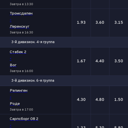
Завтра в 13:30
Тромсдален
-
1.93
3.60
3.15
Леренскуг
Завтра в 16:30
3-й дивизион. 4-я группа
1
Х
2
Стабек 2
-
1.67
4.40
3.50
Вог
Завтра в 16:00
3-й дивизион. 6-я группа
1
Х
2
Релинген
-
4.30
4.80
1.50
Роде
Завтра в 17:00
Сарпсборг 08 2
-