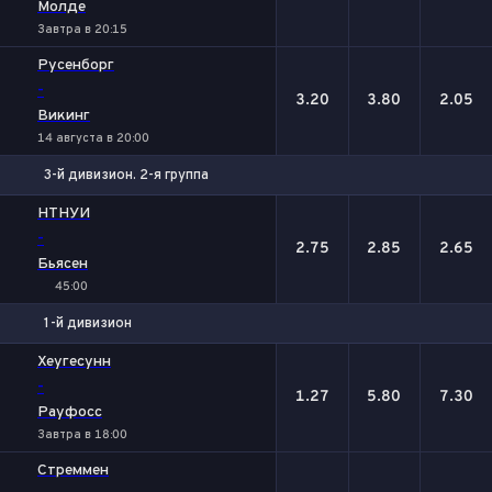
Молде
Завтра в 20:15
Русенборг
-
3.20
3.80
2.05
Викинг
14 августа в 20:00
3-й дивизион. 2-я группа
1
Х
2
НТНУИ
-
2.75
2.85
2.65
Бьясен
45:00
1-й дивизион
1
Х
2
Хеугесунн
-
1.27
5.80
7.30
Рауфосс
Завтра в 18:00
Стреммен