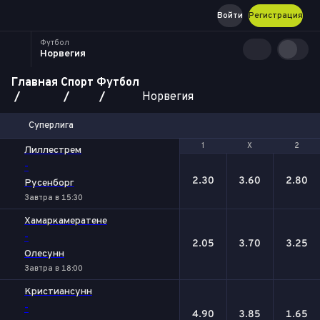
Войти
Регистрация
Футбол
Норвегия
Главная
Спорт
Футбол
Норвегия
Суперлига
1
1
Х
Х
2
2
Лиллестрем
-
2.30
3.60
2.80
Русенборг
Завтра в 15:30
Хамаркамератене
-
2.05
3.70
3.25
Олесунн
Завтра в 18:00
Кристиансунн
-
4.90
3.85
1.65