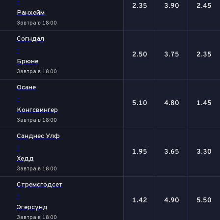
-
2.35
3.90
2.45
Ранхейм
Завтра в 18:00
Согндал
-
2.50
3.75
2.35
Брюне
Завтра в 18:00
Осане
-
5.10
4.80
1.45
Конгсвингер
Завтра в 18:00
Санднес Улф
-
1.95
3.65
3.30
Хедд
Завтра в 18:00
Стремсгодсет
-
1.42
4.90
5.50
Эгерсунд
Завтра в 18:00