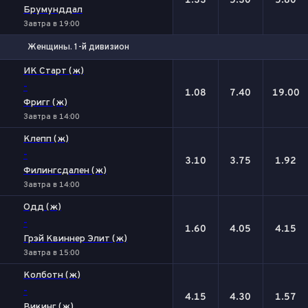
1.33
5.30
5.80
Брумунддал
Завтра в 19:00
Женщины. 1-й дивизион
1
Х
2
ИК Старт (ж)
-
1.08
7.40
19.00
Фригг (ж)
Завтра в 14:00
Клепп (ж)
-
3.10
3.75
1.92
Филингсдален (ж)
Завтра в 14:00
Одд (ж)
-
1.60
4.05
4.15
Грэй Квиннер Элит (ж)
Завтра в 15:00
Колботн (ж)
-
4.15
4.30
1.57
Викинг (ж)