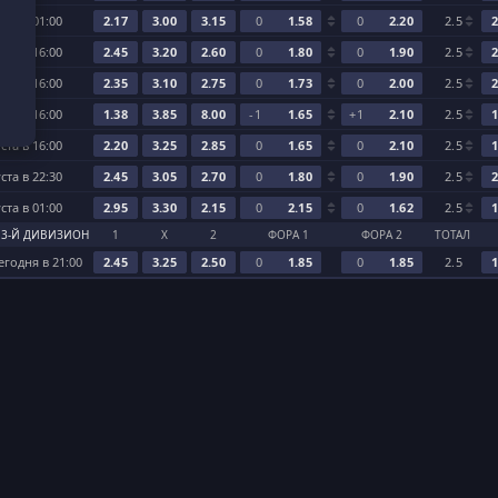
тра в 01:00
2.17
3.00
3.15
0
1.58
0
2.20
2.5
2
тра в 16:00
2.45
3.20
2.60
0
1.80
0
1.90
2.5
2
тра в 16:00
2.35
3.10
2.75
0
1.73
0
2.00
2.5
2
ста в 16:00
1.38
3.85
8.00
-1
1.65
+1
2.10
2.5
1
ста в 16:00
2.20
3.25
2.85
0
1.65
0
2.10
2.5
1
ста в 22:30
2.45
3.05
2.70
0
1.80
0
1.90
2.5
2
ста в 01:00
2.95
3.30
2.15
0
2.15
0
1.62
2.5
1
3-Й ДИВИЗИОН
1
Х
2
ФОРА 1
ФОРА 2
ТОТАЛ
егодня в 21:00
2.45
3.25
2.50
0
1.85
0
1.85
2.5
1