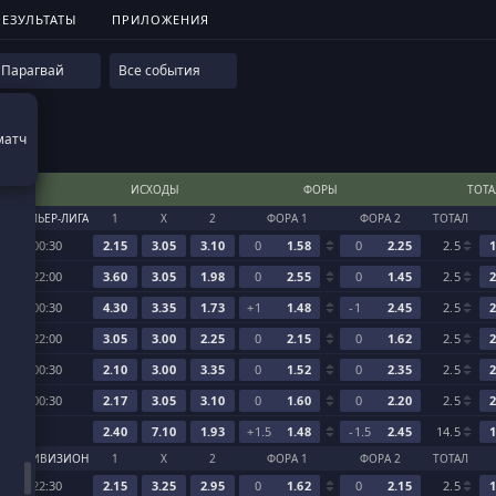
...
РЕЗУЛЬТАТЫ
РЕЗУЛЬТАТЫ
ПРИЛОЖЕНИЯ
ПРИЛОЖЕНИЯ
Парагвай
Все события
матч
62
ИСХОДЫ
ФОРЫ
ТОТ
ПРЕМЬЕР-ЛИГА
1
Х
2
ФОРА 1
ФОРА 2
ТОТАЛ
тра в 00:30
2.15
3.05
3.10
0
1.58
0
2.25
2.5
1
тра в 22:00
3.60
3.05
1.98
0
2.55
0
1.45
2.5
2
ста в 00:30
4.30
3.35
1.73
+1
1.48
-1
2.45
2.5
2
ста в 22:00
3.05
3.00
2.25
0
2.15
0
1.62
2.5
2
ста в 00:30
2.10
3.00
3.35
0
1.52
0
2.35
2.5
2
ста в 00:30
2.17
3.05
3.10
0
1.60
0
2.20
2.5
2
2.40
7.10
1.93
+1.5
1.48
-1.5
2.45
14.5
1
2-Й ДИВИЗИОН
1
Х
2
ФОРА 1
ФОРА 2
ТОТАЛ
дня в 22:30
2.15
3.25
2.95
0
1.62
0
2.15
2.5
1