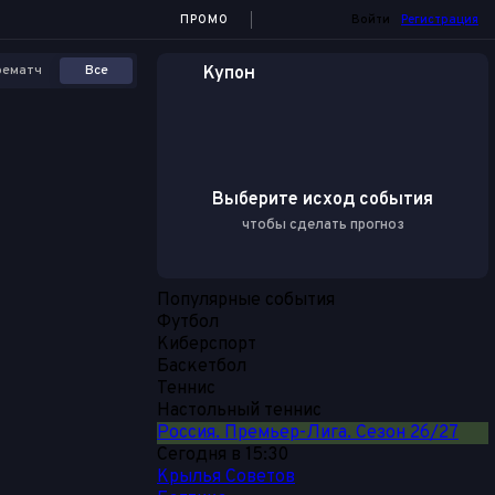
ПРОМО
Войти
Регистрация
рематч
Все
Купон
Выберите исход события
чтобы сделать прогноз
Популярные события
Футбол
Киберспорт
Баскетбол
Теннис
Настольный теннис
Россия. Премьер-Лига. Сезон 26/27
Сегодня в 15:30
Крылья Советов