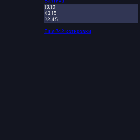
Балтика
1
3.10
Х
3.15
2
2.45
Еще 742 котировки