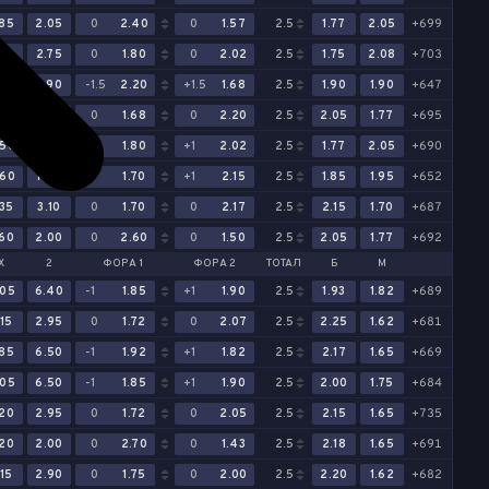
.85
2.05
0
2.40
0
1.57
2.5
1.77
2.05
+699
.75
2.75
0
1.80
0
2.02
2.5
1.75
2.08
+703
.80
7.90
-1.5
2.20
+1.5
1.68
2.5
1.90
1.90
+647
.40
3.15
0
1.68
0
2.20
2.5
2.05
1.77
+695
.50
6.50
-1
1.80
+1
2.02
2.5
1.77
2.05
+690
.60
7.40
-1
1.70
+1
2.15
2.5
1.85
1.95
+652
.35
3.10
0
1.70
0
2.17
2.5
2.15
1.70
+687
.60
2.00
0
2.60
0
1.50
2.5
2.05
1.77
+692
Х
2
ФОРА 1
ФОРА 2
ТОТАЛ
Б
М
.05
6.40
-1
1.85
+1
1.90
2.5
1.93
1.82
+689
.15
2.95
0
1.72
0
2.07
2.5
2.25
1.62
+681
.85
6.50
-1
1.92
+1
1.82
2.5
2.17
1.65
+669
.05
6.50
-1
1.85
+1
1.90
2.5
2.00
1.75
+684
.20
2.95
0
1.72
0
2.05
2.5
2.15
1.65
+735
.20
2.00
0
2.70
0
1.43
2.5
2.18
1.65
+691
.15
2.90
0
1.75
0
2.00
2.5
2.20
1.62
+682