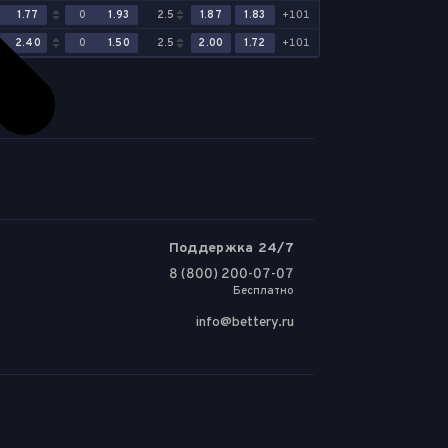
0
1.77
0
1.93
2.5
1.87
1.83
+101
0
2.40
0
1.50
2.5
2.00
1.72
+101
Поддержка 24/7
8 (800) 200-07-07
Бесплатно
info@bettery.ru