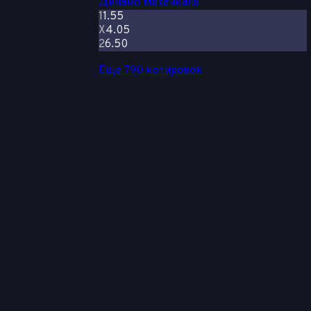
Динамо Махачкала
1
1.55
Х
4.05
2
6.50
Еще 790 котировок