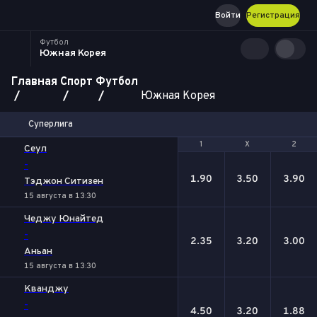
Войти
Регистрация
Футбол
Южная Корея
Главная
Спорт
Футбол
Южная Корея
Суперлига
1
1
Х
Х
2
2
Сеул
-
1.90
3.50
3.90
Тэджон Ситизен
15 августа в 13:30
Чеджу Юнайтед
-
2.35
3.20
3.00
Аньан
15 августа в 13:30
Кванджу
-
4.50
3.20
1.88