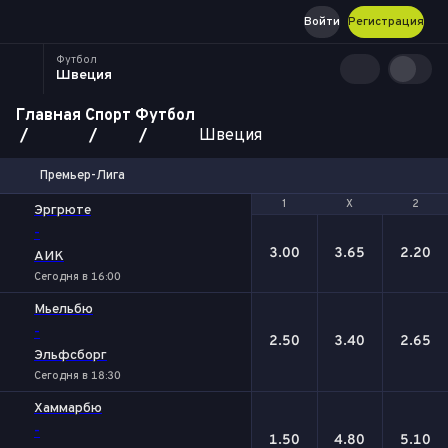
Войти
Регистрация
Футбол
Швеция
Главная
Спорт
Футбол
Швеция
Премьер-Лига
1
1
Х
Х
2
2
Эргрюте
-
3.00
3.65
2.20
АИК
Сегодня в 16:00
Мьельбю
-
2.50
3.40
2.65
Эльфсборг
Сегодня в 18:30
Хаммарбю
-
1.50
4.80
5.10