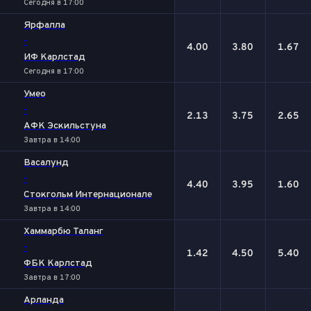
Сегодня в 17:00
Ярфалла
-
4.00
3.80
1.67
ИФ Карлстад
Сегодня в 17:00
Умео
-
2.13
3.75
2.65
АФК Эскильстуна
Завтра в 14:00
Васалунд
-
4.40
3.95
1.60
Стокгольм Интернационале
Завтра в 14:00
Хаммарбю Таланг
-
1.42
4.50
5.40
ФБК Карлстад
Завтра в 17:00
Арланда