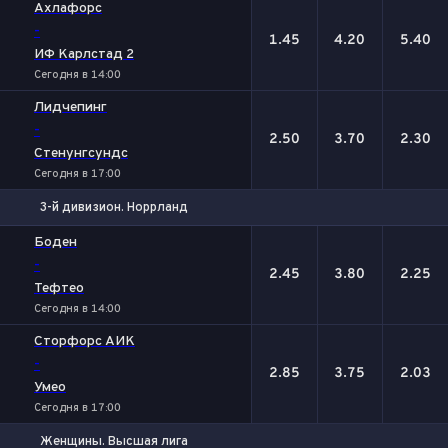
1
Х
2
Ахлафорс
-
1.45
4.20
5.40
ИФ Карлстад 2
Сегодня в 14:00
Лидчепинг
-
2.50
3.70
2.30
Стенунгсундс
Сегодня в 17:00
3-й дивизион. Норрланд
1
Х
2
Боден
-
2.45
3.80
2.25
Тефтео
Сегодня в 14:00
Сторфорс АИК
-
2.85
3.75
2.03
Умео
Сегодня в 17:00
Женщины. Высшая лига