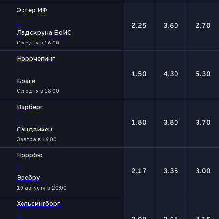
Эстер ИФ
-
2.25
3.60
2.70
Ладскруна БоИС
Сегодня в 16:00
Норрчепинг
-
1.50
4.30
5.30
Браге
Сегодня в 18:00
Варберг
-
1.80
3.80
3.70
Сандвикен
Завтра в 16:00
Норрбю
-
2.17
3.35
3.00
Эребру
10 августа в 20:00
Хельсингборг
-