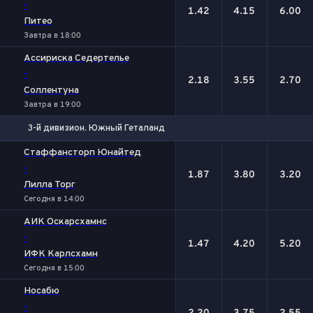
-
1.42
4.15
6.00
Питео
Завтра в 18:00
Ассириска Седертелье
-
2.18
3.55
2.70
Соллентуна
Завтра в 19:00
3-й дивизион. Южный Геталанд
1
Х
2
Стаффансторп Юнайтед
-
1.87
3.80
3.20
Лилла Торг
Сегодня в 14:00
АИК Оскарсхамнс
-
1.47
4.20
5.20
ИФК Карлсхамн
Сегодня в 15:00
Носабю
-