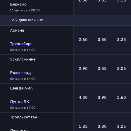
2.00
3.65
3.15
Вернамо
11 августа в 20:00
2-й дивизион. Юг
1
Х
2
Ариана
-
2.60
3.50
2.25
Треллеборг
Сегодня в 14:00
Эскилсминне
-
2.90
3.55
2.05
Розенгорд
Сегодня в 14:00
Шевде АИК
-
4.30
3.90
1.60
Лундс БК
Сегодня в 17:00
Тролльхеттан
-
1.85
3.80
3.25
Лахольмс