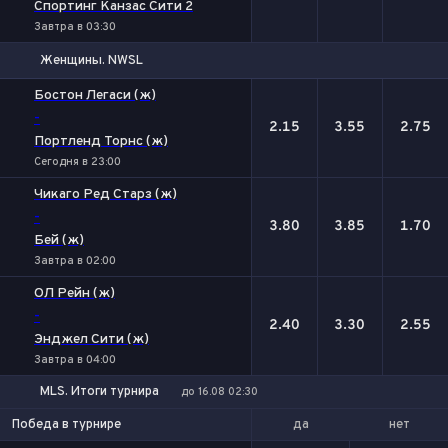
Спортинг Канзас Сити 2
Завтра в 03:30
Женщины. NWSL
1
Х
2
Бостон Легаси (ж)
-
2.15
3.55
2.75
Портленд Торнс (ж)
Сегодня в 23:00
Чикаго Ред Старз (ж)
-
3.80
3.85
1.70
Бей (ж)
Завтра в 02:00
ОЛ Рейн (ж)
-
2.40
3.30
2.55
Энджел Сити (ж)
Завтра в 04:00
MLS. Итоги турнира
до 16.08 02:30
да
нет
Победа в турнире