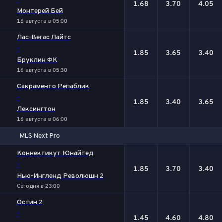
-
1.68
3.70
4.05
Монтерей Бей
16 августа в 05:00
Лас-Вегас Лайтс
-
1.85
3.65
3.40
Бруклин ФК
16 августа в 05:30
Сакраменто Репаблик
-
1.85
3.40
3.65
Лексингтон
16 августа в 06:00
MLS Next Pro
1
Х
2
Коннектикут Юнайтед
-
1.85
3.70
3.40
Нью-Ингленд Революшн 2
Сегодня в 23:00
Остин 2
-
1.45
4.60
4.80