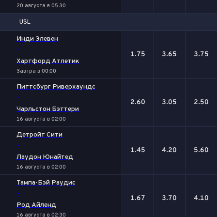
20 августа в 05:30
USL
1
Х
2
Инди Элевен
-
1.75
3.65
3.75
Хартфорд Атлетик
Завтра в 00:00
Питтсбург Риверхаундс
-
2.60
3.05
2.50
Чарльстон Бэттери
16 августа в 02:00
Детройт Сити
-
1.45
4.20
5.60
Лаудон Юнайтед
16 августа в 02:00
Тампа-Бэй Рaудис
-
1.67
3.70
4.10
Род Айленд
16 августа в 02:30