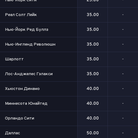
Нью-Йорк Сити
25.00
-
Реал Солт Лейк
35.00
-
Нью-Йорк Ред Буллз
35.00
-
Нью-Ингленд Революшн
35.00
-
Шарлотт
35.00
-
Лос-Анджелес Гэлакси
35.00
-
Хьюстон Динамо
40.00
-
Миннесота Юнайтед
40.00
-
Орландо Сити
40.00
-
Даллас
50.00
-