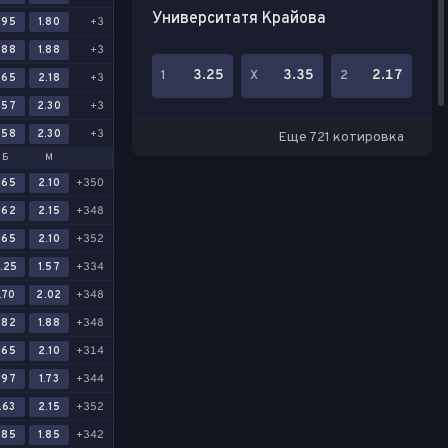
Университатя Крайова
.95
1.80
+3
.88
1.88
+3
3.25
3.35
2.17
1
Х
2
.65
2.18
+3
.57
2.30
+3
.58
2.30
+3
Еще 721 котировка
Б
М
.65
2.10
+350
.62
2.15
+348
.65
2.10
+352
.25
1.57
+334
.70
2.02
+348
.82
1.88
+348
.65
2.10
+314
.97
1.73
+344
.63
2.15
+352
.85
1.85
+342