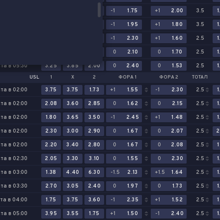
ста в 05:30
1.50
4.70
5.50
-1
1.75
+1
2.00
3.5
1
ста в 01:00
1.62
4.40
4.50
-1
1.95
+1
1.80
3.5
1
ста в 01:00
1.75
3.90
4.15
-1
2.30
+1
1.60
2.5
1
ста в 03:30
2.85
3.65
2.25
0
2.10
0
1.70
2.5
1
ста в 05:30
3.25
3.85
2.00
0
2.40
0
1.53
2.5
1
USL
1
Х
2
ФОРА 1
ФОРА 2
ТОТАЛ
ста в 02:00
3.75
3.75
1.73
+1
1.55
-1
2.30
2.5
1
ста в 02:00
2.08
3.60
2.85
0
1.62
0
2.15
2.5
1
ста в 02:00
1.80
3.65
3.50
-1
2.45
+1
1.48
2.5
1
ста в 02:00
2.30
3.00
2.90
0
1.67
0
2.07
2.5
2
. Доминиканская Республика
ста в 02:00
2.20
3.40
2.80
0
1.67
0
2.08
2.5
1
ста в 02:30
2.05
3.30
3.10
0
1.55
0
2.30
2.5
1
ста в 03:00
1.38
4.40
6.30
-1.5
2.13
+1.5
1.64
2.5
1
ста в 03:30
2.70
3.05
2.40
0
1.97
0
1.73
2.5
1
та в 04:00
1.75
3.75
3.60
-1
2.35
+1
1.52
2.5
1
ста в 05:00
3.95
3.55
1.75
+1
1.50
-1
2.40
2.5
1