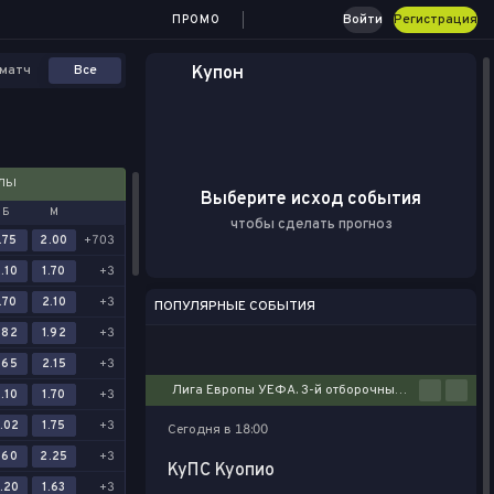
Войти
Регистрация
ПРОМО
матч
Все
Купон
АЛЫ
Выберите исход события
Б
М
чтобы сделать прогноз
.75
2.00
+703
.10
1.70
+3
.70
2.10
+3
ПОПУЛЯРНЫЕ СОБЫТИЯ
.82
1.92
+3
Футбол
Киберспорт
Баскетбол
Теннис
Настольный теннис
.65
2.15
+3
Лига Европы УЕФА. 3-й отборочный этап. Первые матчи
.10
1.70
+3
.02
1.75
+3
Сегодня в 18:00
.60
2.25
+3
КуПС Куопио
.20
1.63
+3