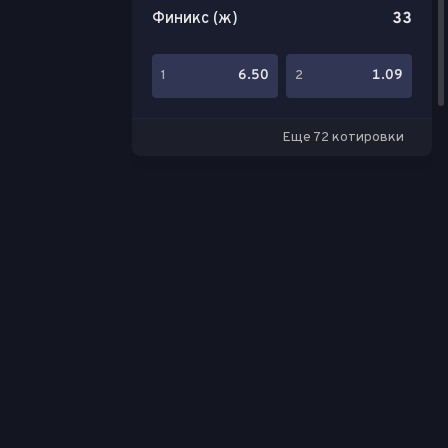
Финикс (ж)
33
6.50
1.09
1
2
Еще 72 котировки