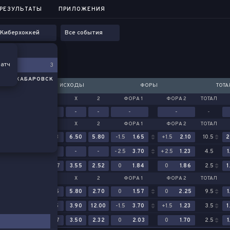
...
РЕЗУЛЬТАТЫ
РЕЗУЛЬТАТЫ
ПРИЛОЖЕНИЯ
ПРИЛОЖЕНИЯ
Киберхоккей
Все события
атч
386
3
 МИН. ХАБАРОВСК
ИСХОДЫ
ФОРЫ
ТОТ
МИН. ХАБАРОВСК
1
Х
2
ФОРА 1
ФОРА 2
ТОТАЛ
0:00
4:4
(2-2
(…1-1)
-
-
-
-
-
-
1-1
 CZECH REPUBLIC
1
Х
2
ФОРА 1
ФОРА 2
ТОТАЛ
1-1)
15:00
3:1
1.33
6.50
5.80
-1.5
1.65
+1.5
2.10
10.5
2
3:1
-
-
-
-2.5
3.70
+2.5
1.23
4.5
1
0:0
2.47
3.55
2.52
0
1.84
0
1.86
2.5
1
 МИН. ХАБАРОВСК
1
Х
2
ФОРА 1
ФОРА 2
ТОТАЛ
12:00
2:1
1.85
5.80
2.70
0
1.57
0
2.25
9.5
1
2:1
1.35
3.90
12.00
-1.5
3.70
+1.5
1.23
3.5
1
0:0
2.77
3.50
2.32
0
2.03
0
1.70
2.5
1