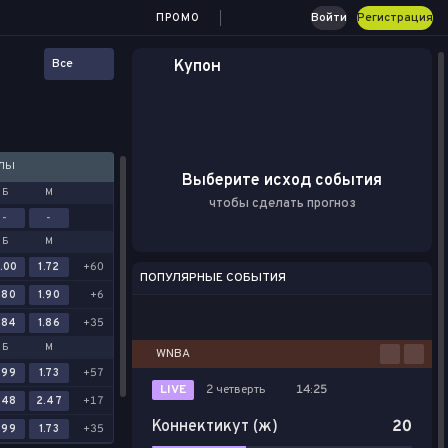
Войти
Регистрация
ПРОМО
Все
Купон
АЛЫ
Выберите исход события
Б
М
чтобы сделать прогноз
-
-
Б
М
.00
1.72
+60
ПОПУЛЯРНЫЕ СОБЫТИЯ
.80
1.90
+6
Футбол
Киберспорт
Баскетбол
Теннис
Настольный теннис
.84
1.86
+35
Б
М
WNBA
.99
1.73
+57
LIVE
2 четверть
14:25
.48
2.47
+17
Коннектикут (ж)
20
.99
1.73
+35