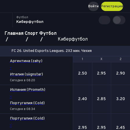
Войти
Регистрация
Футбол
Киберфутбол
Главная
Спорт
Футбол
Киберфутбол
FC 26. United Esports Leagues. 2X3 мин. Чехия
1
1
Х
Х
2
2
Аргентина (zahy)
-
2.50
2.95
2.90
Италия (siignstar)
Сегодня в 08:20
Испания (Prometh)
-
2.40
2.85
3.20
Португалия (Cold)
Сегодня в 08:34
Португалия (Cold)
-
2.95
2.95
2.45