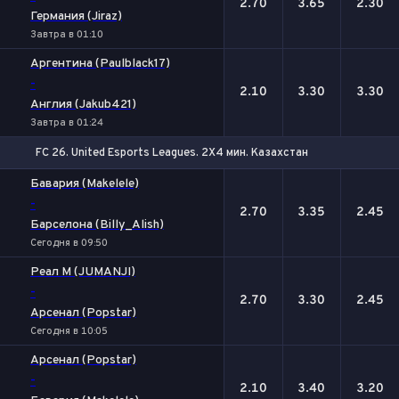
2.70
3.65
2.30
Германия (Jiraz)
Завтра в 01:10
Аргентина (Paulblack17)
-
2.10
3.30
3.30
Англия (Jakub421)
Завтра в 01:24
FC 26. United Esports Leagues. 2X4 мин. Казахстан
1
Х
2
Бавария (Makelele)
-
2.70
3.35
2.45
Барселона (Billy_Alish)
Сегодня в 09:50
Реал М (JUMANJI)
-
2.70
3.30
2.45
Арсенал (Popstar)
Сегодня в 10:05
Арсенал (Popstar)
-
2.10
3.40
3.20