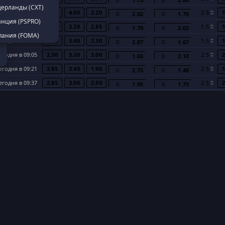
дерланды (CXT)
егодня в 08:17
2.65
4.00
2.20
2.5
1
0
2.02
0
1.70
анция (PSPRO)
егодня в 08:33
2.40
3.20
2.85
1.5
1
0
1.70
0
2.02
пания (FOMA)
егодня в 08:49
2.85
3.40
2.30
1.5
1
0
2.07
0
1.67
егодня в 09:05
2.30
3.20
3.00
2.5
2
0
1.65
0
2.10
егодня в 09:21
3.85
3.40
1.90
2.5
1
0
2.75
0
1.40
егодня в 09:37
2.85
3.00
2.50
2.5
2
0
1.95
0
1.75