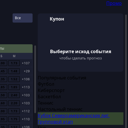
Промо
Все
Купон
Войти
Регистрация
АЛЫ
Выберите исход события
Б
М
чтобы сделать прогноз
.00
1.73
+107
.45
1.48
+29
Популярные события
.35
1.52
+106
Футбол
.85
1.85
+113
Киберспорт
.50
2.40
+103
Баскетбол
Теннис
.60
2.20
+103
Настольный теннис
.00
1.73
+112
Кубок Североамериканских лиг.
.95
1.75
+110
Групповой этап
.35
1.52
+106