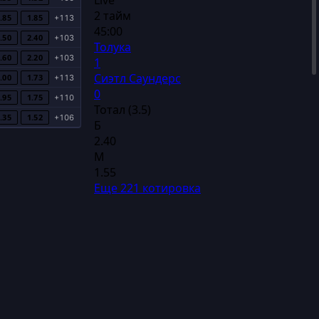
Live
2 тайм
.85
1.85
+113
45:00
.50
2.40
+103
Толука
.60
2.20
+103
1
Сиэтл Саундерс
.00
1.73
+113
0
.95
1.75
+110
Тотал (3.5)
.35
1.52
+106
Б
2.40
М
1.55
Еще 221 котировка