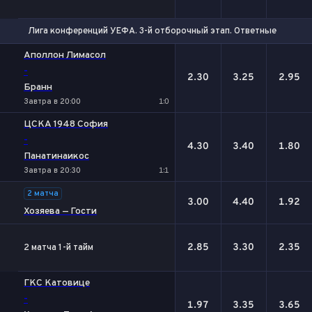
Лига конференций УЕФА. 3-й отборочный этап. Ответные матчи
1
Х
2
Аполлон Лимасол
-
2.30
3.25
2.95
Бранн
Завтра в 20:00
1:0
ЦСКА 1948 София
-
4.30
3.40
1.80
Панатинаикос
Завтра в 20:30
1:1
2 матча
3.00
4.40
1.92
Хозяева — Гости
2.85
3.30
2.35
2 матча 1-й тайм
ГКС Катовице
-
1.97
3.35
3.65