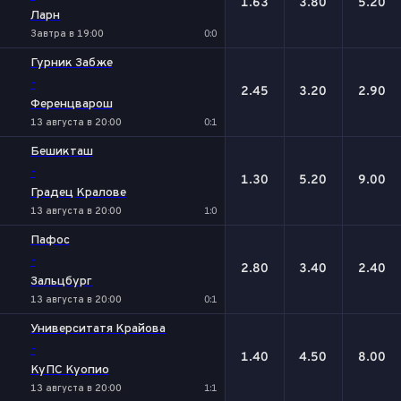
1.63
3.80
5.20
Ларн
Завтра в 19:00
0:0
Гурник Забже
-
2.45
3.20
2.90
Ференцварош
13 августа в 20:00
0:1
Бешикташ
-
1.30
5.20
9.00
Градец Кралове
13 августа в 20:00
1:0
Пафос
-
2.80
3.40
2.40
Зальцбург
13 августа в 20:00
0:1
Университатя Крайова
-
1.40
4.50
8.00
КуПС Куопио
13 августа в 20:00
1:1