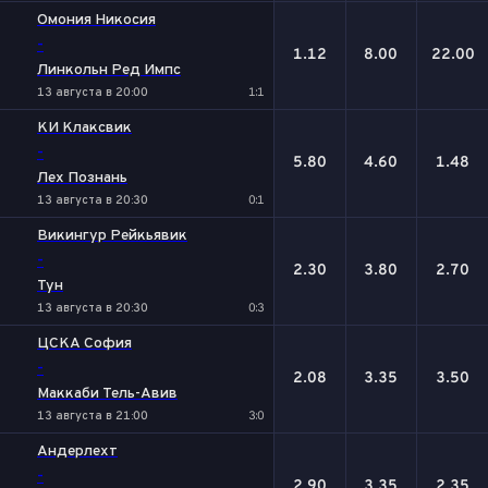
Омония Никосия
-
1.12
8.00
22.00
Линкольн Ред Импс
13 августа в 20:00
1:1
КИ Клаксвик
-
5.80
4.60
1.48
Лех Познань
13 августа в 20:30
0:1
Викингур Рейкьявик
-
2.30
3.80
2.70
Тун
13 августа в 20:30
0:3
ЦСКА София
-
2.08
3.35
3.50
Маккаби Тель-Авив
13 августа в 21:00
3:0
Андерлехт
-
2.90
3.35
2.35