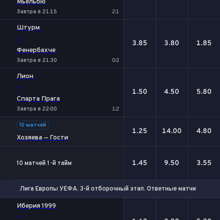
Мьельбю
Завтра в 21:15
2:1
Штурм
-
3.85
3.80
1.85
Фенербахче
Завтра в 21:30
0:2
Лион
-
1.50
4.50
5.80
Спарта Прага
Завтра в 22:00
1:2
10 матчей
1.25
14.00
4.80
Хозяева — Гости
1.45
9.50
3.55
10 матчей 1-й тайм
Лига Европы УЕФА. 3-й отборочный этап. Ответные матчи
1
Х
2
Иберия 1999
-