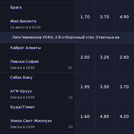
Брага
-
1.70
3.70
4.90
Жил Висенте
16 августа в 22:30
Лига Чемпионов УЕФА. 3-й отборочный этап. Ответные матчи
1
Х
2
Кайрат Алматы
-
2.50
3.25
2.80
Левски София
Завтра в 18:00
0:1
Сабах Баку
-
1.95
3.50
3.70
АГФ Орхус
Завтра в 19:00
1:2
Буде/Глимт
-
1.60
4.80
4.20
Унион Сент-Жиллуаз
Завтра в 19:00
3:3