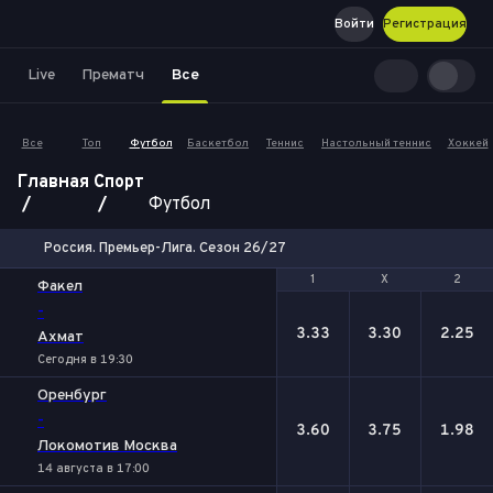
Войти
Регистрация
Live
Прематч
Все
Все
Топ
Футбол
Баскетбол
Теннис
Настольный теннис
Хоккей
Главная
Спорт
Футбол
Россия. Премьер-Лига. Сезон 26/27
1
1
Х
Х
2
2
Факел
-
3.33
3.30
2.25
Ахмат
Сегодня в 19:30
Оренбург
-
3.60
3.75
1.98
Локомотив Москва
14 августа в 17:00