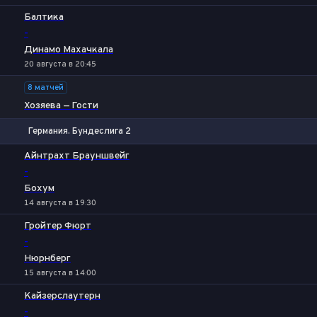
Балтика
-
Динамо Махачкала
20 августа в 20:45
8 матчей
Хозяева — Гости
Германия. Бундеслига 2
1
Х
2
Айнтрахт Брауншвейг
-
Бохум
14 августа в 19:30
Гройтер Фюрт
-
Нюрнберг
15 августа в 14:00
Кайзерслаутерн
-