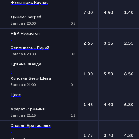
Жальгирис Каунас
-
7.00
4.90
1.40
Динамо Загреб
Завтра в 20:00
0:5
НЕК Неймеген
-
2.65
3.35
2.55
Олимпиакос Пирей
Завтра в 20:30
0:0
Црвена Звезда
-
1.30
5.50
8.50
Хапоэль Беэр-Шева
Завтра в 21:00
0:1
Целе
-
1.45
4.40
6.80
Арарат-Армения
Завтра в 21:15
1:2
Слован Братислава
-
1.77
3.70
4.30