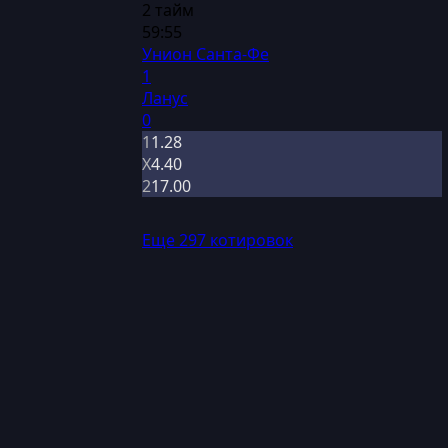
2 тайм
59:55
Унион Санта-Фе
1
Ланус
0
1
1.28
Х
4.40
2
17.00
Еще 297 котировок