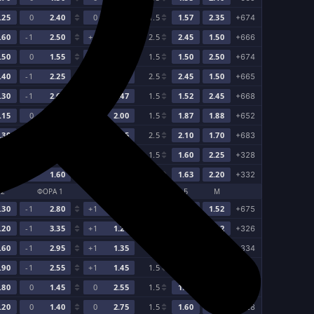
.25
0
2.40
0
1.55
1.5
1.57
2.35
+674
.60
-1
2.50
+1
1.50
2.5
2.45
1.50
+666
.50
0
1.55
0
2.35
1.5
1.50
2.50
+674
.40
-1
2.25
+1
1.60
2.5
2.45
1.50
+665
.30
-1
2.60
+1
1.47
1.5
1.52
2.45
+668
.15
0
1.75
0
2.00
1.5
1.87
1.88
+652
.30
-1
1.80
+1
1.95
2.5
2.10
1.70
+683
.55
0
2.05
0
1.75
1.5
1.60
2.25
+328
.55
0
1.60
0
2.30
1.5
1.63
2.20
+332
2
ФОРА 1
ФОРА 2
ТОТАЛ
Б
М
.30
-1
2.80
+1
1.38
2.5
2.35
1.52
+675
.20
-1
3.35
+1
1.28
1.5
1.78
1.92
+326
.60
-1
2.95
+1
1.35
1.5
1.60
2.20
+334
.90
-1
2.55
+1
1.45
1.5
1.50
2.40
+332
.80
0
1.45
0
2.55
1.5
1.67
2.08
+328
.20
0
1.40
0
2.75
1.5
1.60
2.20
+328