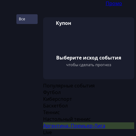
Промо
Все
Купон
Войти
Регистрация
Выберите исход события
чтобы сделать прогноз
Популярные события
Футбол
Киберспорт
Баскетбол
Теннис
Настольный теннис
Аргентина. Премьер-Лига
Live