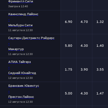
Фримантл Сити
Завтра в 12:40
Квинсленд Лайонc
-
6.90
4.70
1.32
Мельбурн Сити
11 августа в 12:30
Саутерн Дистриктс Рэйдерс
-
5.80
4.30
1.40
Макартур
11 августа в 12:30
АПИА Тайгерз
-
1.75
3.90
3.55
Сидней Юнайтед
12 августа в 12:30
Брансвик Ювентус
-
5.00
4.30
1.47
Престон Лайонс
12 августа в 12:30