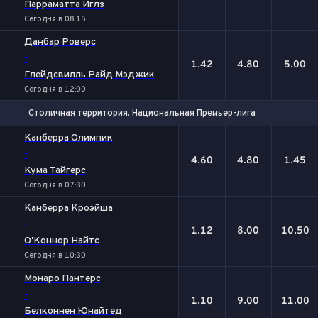
Парраматта Иглз
Сегодня в 08:15
Данбар Роверс
-
1.42
4.80
5.00
Глейдсвилль Райд Мэджик
Сегодня в 12:00
Столичная территория. Национальная Премьер-лига
1
Х
2
Канберра Олимпик
-
4.60
4.80
1.45
Кума Тайгерс
Сегодня в 07:30
Канберра Кроэйша
-
1.12
8.00
10.50
О'Коннор Найтс
Сегодня в 10:30
Монаро Пантерс
-
1.10
9.00
11.00
Белконнен Юнайтед