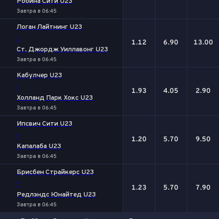
Робина Сити U23
Завтра в 06:45
Логан Лайтнинг U23
-
1.12
6.90
13.00
Ст. Джордж Уиллавонг U23
Завтра в 06:45
Кабулчер U23
-
1.93
4.05
2.90
Холланд Парк Хокс U23
Завтра в 06:45
Ипсвич Сити U23
-
1.20
5.70
9.50
Капалаба U23
Завтра в 06:45
Брисбен Страйкерс U23
-
1.23
5.70
7.90
Редлэндс Юнайтед U23
Завтра в 06:45