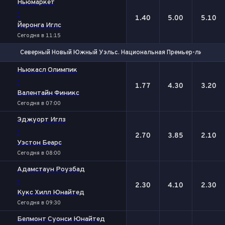
Ньюмаркет
-
1.40
5.00
5.10
Йеронга Иглс
Сегодня в 11:15
Северный Новый Южный Уэльс. Национальная Премьер-лига
1
Х
2
Ньюкасл Олимпик
-
1.77
4.30
3.20
Валентайн Финикс
Сегодня в 07:00
Эджуорт Иглз
-
2.70
3.85
2.10
Уэстон Беарс
Сегодня в 08:00
Адамстаун Роузбад
-
2.30
4.10
2.30
Кукс Хилл Юнайтед
Сегодня в 09:30
Белмонт Суонси Юнайтед