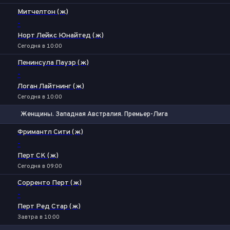
Митчелтон (ж)
-
Норт Лейкс Юнайтед (ж)
Сегодня в 10:00
Пенинсула Пауэр (ж)
-
Логан Лайтнинг (ж)
Сегодня в 10:00
Женщины. Западная Австралия. Премьер-Лига
1
Х
2
Фримантл Сити (ж)
-
Перт СК (ж)
Сегодня в 09:00
Сорренто Перт (ж)
-
Перт Ред Стар (ж)
Завтра в 10:00