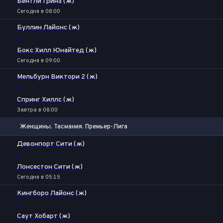
Бентли Гринз (ж)
Сегодня в 08:00
Буллин Лайонс (ж)
-
Бокс Хилл Юнайтед (ж)
Сегодня в 09:00
Мельбурн Виктори 2 (ж)
-
Спринг Хиллс (ж)
Завтра в 08:00
Женщины. Тасмания. Премьер-Лига
1
Х
2
Девонпорт Сити (ж)
-
Лонсестон Сити (ж)
Сегодня в 05:15
Кингборо Лайонс (ж)
-
Саут Хобарт (ж)