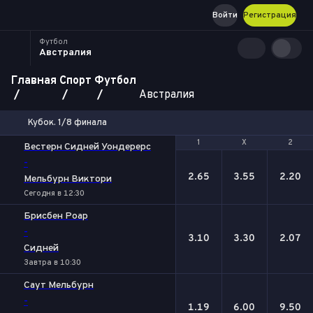
Войти
Регистрация
Футбол
Австралия
Главная
Спорт
Футбол
Австралия
Кубок. 1/8 финала
1
1
Х
Х
2
2
Вестерн Сидней Уондерерс
-
2.65
3.55
2.20
Мельбурн Виктори
Сегодня в 12:30
Брисбен Роар
-
3.10
3.30
2.07
Сидней
Завтра в 10:30
Саут Мельбурн
-
1.19
6.00
9.50