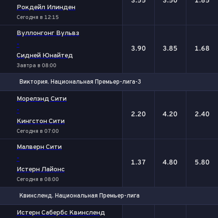
3.55
3.50
1.85
Рокдейл Илинден
Сегодня в 12:15
Вуллонгонг Вульвз
-
3.90
3.85
1.68
Сидней Юнайтед
Завтра в 08:00
Виктория. Национальная Премьер-лига-3
1
Х
2
Морелэнд Сити
-
2.20
4.20
2.40
Кингстон Сити
Сегодня в 07:00
Малверн Сити
-
1.37
4.80
5.80
Истерн Лайонс
Сегодня в 08:00
Квинсленд. Национальная Премьер-лига
1
Х
2
Истерн Сабербс Квинсленд