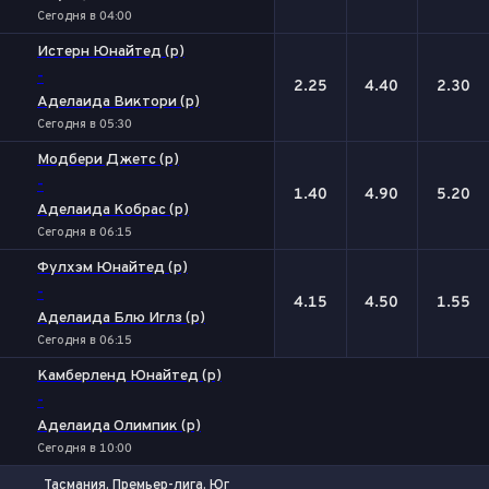
Сегодня в 04:00
Истерн Юнайтед (р)
-
2.25
4.40
2.30
Аделаида Виктори (р)
Сегодня в 05:30
Модбери Джетс (р)
-
1.40
4.90
5.20
Аделаида Кобрас (р)
Сегодня в 06:15
Фулхэм Юнайтед (р)
-
4.15
4.50
1.55
Аделаида Блю Иглз (р)
Сегодня в 06:15
Камберленд Юнайтед (р)
-
Аделаида Олимпик (р)
Сегодня в 10:00
Тасмания. Премьер-лига. Юг