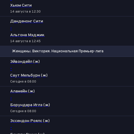
Хьюм Сити
14 августа в 12:30
Данденонг Сити
-
Альтона Мэджик
14 августа в 12:45
Женщины. Виктория. Национальная Премьер-лига
1
Х
2
Эйвондейл (ж)
-
Саут Мельбурн (ж)
Сегодня в 08:00
Аламейн (ж)
-
Борундара Иглз (ж)
Сегодня в 08:00
Эссендон Роялс (ж)
-