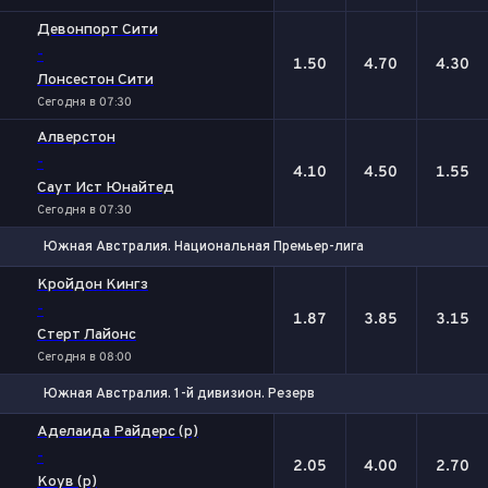
Девонпорт Сити
-
1.50
4.70
4.30
Лонсестон Сити
Сегодня в 07:30
Алверстон
-
4.10
4.50
1.55
Саут Ист Юнайтед
Сегодня в 07:30
Южная Австралия. Национальная Премьер-лига
1
Х
2
Кройдон Кингз
-
1.87
3.85
3.15
Стерт Лайонс
Сегодня в 08:00
Южная Австралия. 1-й дивизион. Резерв
1
Х
2
Аделаида Райдерс (р)
-
2.05
4.00
2.70
Коув (р)