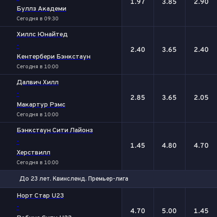
1.97
3.85
2.90
Буллз Академи
Сегодня в 09:30
Хиллс Юнайтед
-
2.40
3.65
2.40
Кентербери Бэнкстаун
Сегодня в 10:00
Далвич Хилл
-
2.85
3.65
2.05
Макартур Рэмс
Сегодня в 10:00
Бэнкстаун Сити Лайонз
-
1.45
4.80
4.70
Херствилл
Сегодня в 10:00
До 23 лет. Квинсленд. Премьер-лига
1
Х
2
Норт Стар U23
-
4.70
5.00
1.45