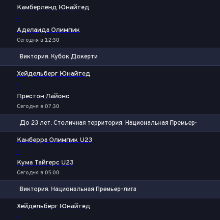
Камберленд Юнайтед
-
Аделаида Олимпик
Сегодня в 12:30
Виктория. Кубок Докерти
1
Х
2
Хейдельберг Юнайтед
-
Престон Лайонс
Сегодня в 07:30
До 23 лет. Столичная территория. Национальная Премьер-лига
1
Х
2
Канберра Олимпик U23
-
Кума Тайгерс U23
Сегодня в 05:00
Виктория. Национальная Премьер-лига
1
Х
2
Хейдельберг Юнайтед
-