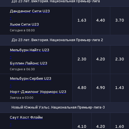
До 23 лет. Виктория. Национальная Премьер-лига
1
Х
2
Данденонг Сити U23
-
1.63
4.40
3.70
Хьюм Сити U23
Сегодня в 08:00
До 23 лет. Виктория. Национальная Премьер-лига 2
1
Х
2
Мельбурн Найтс U23
-
2.30
4.20
2.30
Буллин Лайонс U23
Сегодня в 06:30
Мельбурн Сербия U23
-
4.80
4.90
1.43
Норт-Джилонг Уорриорс U23
Завтра в 03:00
Новый Южный Уэльс. Национальная Премьер-лига-3
1
Х
2
Саут Кост Флэйм
-
4.10
4.20
1.60