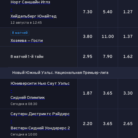
Норт Саншайн Иглз
-
7.30
5.40
1.27
Хейдельберг Юнайтед
12 августа в 12:45
8 матчей
3.80
11.00
1.37
Хозяева — Гости
2.95
7.90
1.62
8 матчей 1-й тайм
Новый Южный Уэльс. Национальная Премьер-лига
1
Х
2
Юниверсити Нью Саут Уэльс
-
1.87
3.65
3.30
Сидней Олимпик
Сегодня в 08:30
Саутерн Дистриктс Рэйдерс
-
2.20
3.65
2.65
Вестерн Сидней Уондерерс 2
Сегодня в 10:00