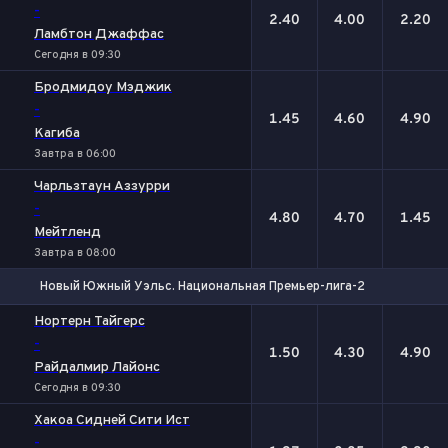
-
2.40
4.00
2.20
Ламбтон Джаффас
Сегодня в 09:30
Бродмидоу Мэджик
-
1.45
4.60
4.90
Кагиба
Завтра в 06:00
Чарльзтаун Аззурри
-
4.80
4.70
1.45
Мейтленд
Завтра в 08:00
Новый Южный Уэльс. Национальная Премьер-лига-2
1
Х
2
Нортерн Тайгерс
-
1.50
4.30
4.90
Райдалмир Лайонс
Сегодня в 09:30
Хакоа Сидней Сити Ист
-