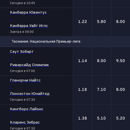
Сегодня в 10:45
Канберра Ювентус
-
1.22
5.80
8.00
Канберра Уайт Иглс
Завтра в 08:00
Тасмания. Национальная Премьер-лига
1
Х
2
Саут Хобарт
-
1.14
8.00
9.50
Риверсайд Олимпик
Сегодня в 07:00
Гленорчи Найтс
-
1.18
7.10
8.00
Лонсестон Юнайтед
Сегодня в 07:30
Кингборо Лайонс
-
1.38
5.10
5.20
Кларенс Зебрас
Сегодня в 07:30