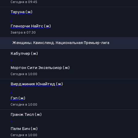
Сегодня в 09:45
Таруна (ж)
-
Гленорчи Найтс (ж)
Завтра в 07:30
Женщины. Квинсленд. Национальная Премьер-лига
1
Х
2
Кабулчер (ж)
-
Мортон Сити Эксельсиор (ж)
Сегодня в 10:00
Вирджиния Юнайтед (ж)
-
Гэп (ж)
Сегодня в 10:00
Гранж Тисл (ж)
-
Палм Бич (ж)
Сегодня в 10:00