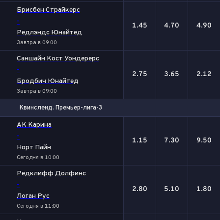
Брисбен Страйкерс
-
1.45
4.70
4.90
Редлэндс Юнайтед
Завтра в 09:00
Саншайн Кост Уондерерс
-
2.75
3.65
2.12
Бродбич Юнайтед
Завтра в 09:00
Квинсленд. Премьер-лига-3
1
Х
2
АК Карина
-
1.15
7.30
9.50
Норт Пайн
Сегодня в 10:00
Редклифф Долфинс
-
2.80
5.10
1.80
Логан Рус
Сегодня в 11:00